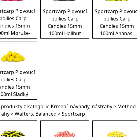
rtcarp Plovoucí
Sportcarp Plovoucí
Sportcarp Plovouc
boilies Carp
boilies Carp
boilies Carp
andies 15mm
Candies 15mm
Candies 15mm
00ml Moruše-
100ml Halibut
100ml Ananas-
Česnek
Oliheň
rtcarp Plovoucí
boilies Carp
andies 15mm
100ml Sladký
banán
í produkty z kategorie
Krmení, návnady, nástrahy
>
Method 
rahy
>
Wafters, Balanced
>
Sportcarp