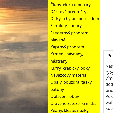
Čluny, elektromotory
Dárkové předměty
Dírky - chytání pod ledem
Echoloty, sonary
Feederový program,
plavaná
Kaprový program
Krmení, návnady,
Po
nástrahy
Nás
Kufry, krabičky, boxy
ryb
Návazcový materiál
vím
Obaly, pouzdra, tašky,
dod
batohy
pří
Oblečení, obuv
Pok
waf
Olověné zátěže, krmítka
kde
Peany, kleště, nůžky