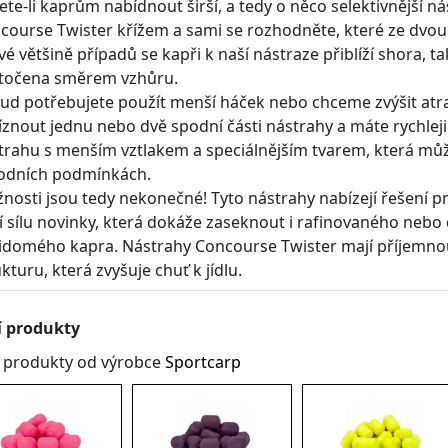
ete-li kaprům nabídnout širší, a tedy o něco selektivnější ná
course Twister křížem a sami se rozhodněte, které ze dvo
vé většině případů se kapři k naší nástraze přiblíží shora, ta
otočena směrem vzhůru.
ud potřebujete použít menší háček nebo chceme zvýšit atrak
íznout jednu nebo dvě spodní části nástrahy a máte rychleji
trahu s menším vztlakem a speciálnějším tvarem, která mů
odních podmínkách.
nosti jsou tedy nekonečné! Tyto nástrahy nabízejí řešení p
í sílu novinky, která dokáže zaseknout i rafinovaného nebo
idomého kapra. Nástrahy Concourse Twister mají příjemno
kturu, která zvyšuje chuť k jídlu.
í produkty
í produkty od výrobce
Sportcarp