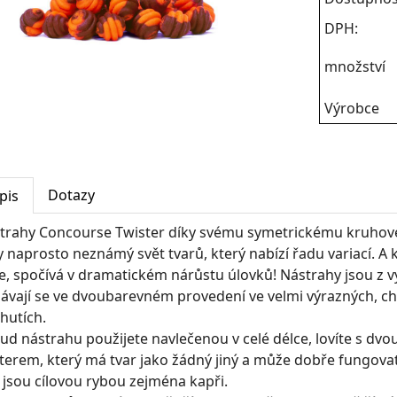
DPH:
množství
Výrobce
Dotazy
pis
trahy Concourse Twister díky svému symetrickému kruhové
y naprosto neznámý svět tvarů, který nabízí řadu variací. A k
e, spočívá v dramatickém nárůstu úlovků! Nástrahy jsou z
ávají se ve dvoubarevném provedení ve velmi výrazných, ch
chutích.
ud nástrahu použijete navlečenou v celé délce, lovíte s 
terem, který má tvar jako žádný jiný a může dobře fungovat
 jsou cílovou rybou zejména kapři.