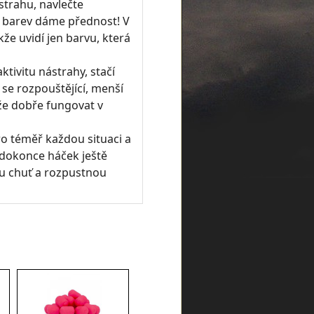
strahu, navlečte
u barev dáme přednost! V
kže uvidí jen barvu, která
tivitu nástrahy, stačí
 se rozpouštějící, menší
že dobře fungovat v
ro téměř každou situaci a
 dokonce háček ještě
u chuť a rozpustnou