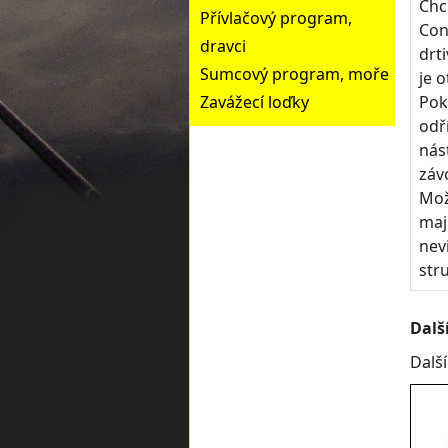
Chc
Přívlačový program,
Con
dravci
drti
Sumcový program, moře
je 
Zavážecí loďky
Pok
odř
nás
záv
Mož
maj
nev
stru
Dalš
Dalš