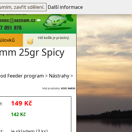
přihlášen -
přihlásit
~
Registrovat
mím, zavřít sdělení.
Další informace
Váš
košík
je prázdný.
 úlovků
8mm 25gr Spicy
od Feeder program
>
Nástrahy
>
kód produktu:
KOD.94830
149 Kč
H
142 Kč
t:
je skladem (3 ks)