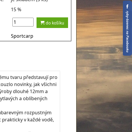
15 %
do košíku
Sportcarp
mu tvaru představují pro
ouzlo novinky, jak všichni
 výroby dlouhé 12mm a
ytlavých a oblíbených
dvoubarevným rozpustným
 prakticky v každé vodě,