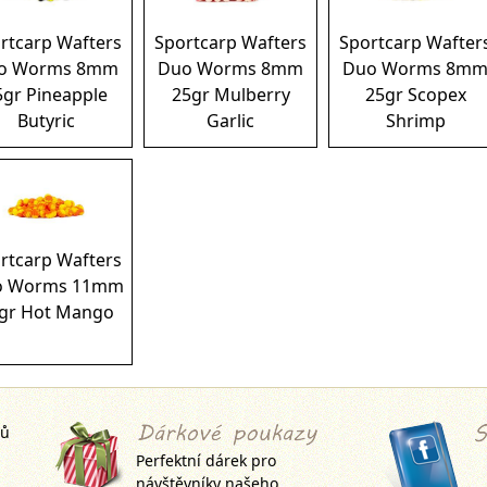
rtcarp Wafters
Sportcarp Wafters
Sportcarp Wafter
o Worms 8mm
Duo Worms 8mm
Duo Worms 8m
5gr Pineapple
25gr Mulberry
25gr Scopex
Butyric
Garlic
Shrimp
rtcarp Wafters
o Worms 11mm
gr Hot Mango
jů
Perfektní dárek pro
návštěvníky našeho