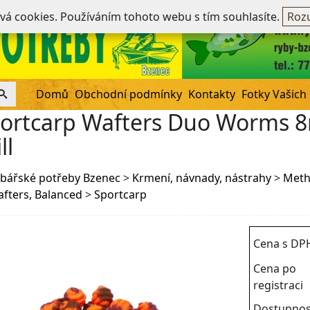
Ne
ívá cookies. Používáním tohoto webu s tím souhlasíte.
Rozu
Domů
Obchodní podmínky
Kontakty
Fotky Vašich
ortcarp Wafters Duo Worms 
ll
bářské potřeby Bzenec
>
Krmení, návnady, nástrahy
>
Meth
fters, Balanced
>
Sportcarp
Cena s DP
Cena po
registraci
Dostupnos