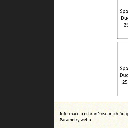
Spo
Du
2
Spo
Du
25
Informace o ochraně osobních úda
Parametry webu