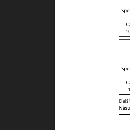
Spo
C
1
Spo
C
Dalš
Nást