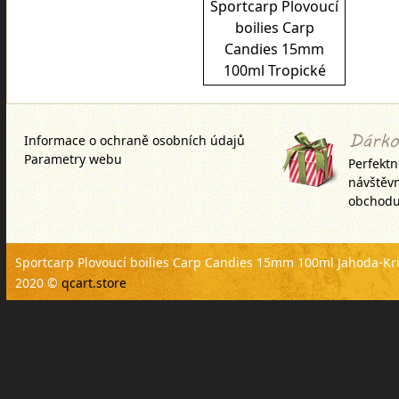
Sportcarp Plovoucí
boilies Carp
Candies 15mm
100ml Tropické
ovoce
Informace o ochraně osobních údajů
Parametry webu
Perfektn
návštěv
obchodu
Sportcarp Plovoucí boilies Carp Candies 15mm 100ml Jahoda-Kri
2020 ©
qcart.store