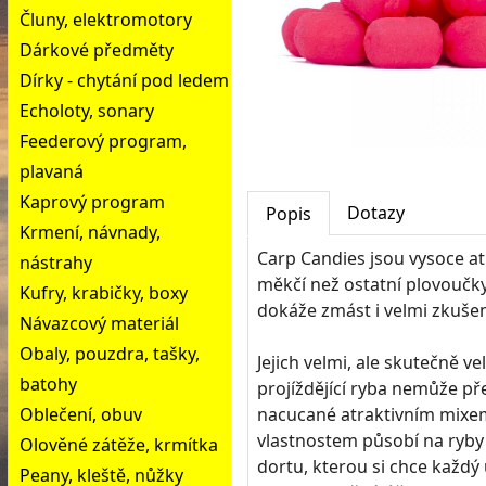
Čluny, elektromotory
Dárkové předměty
Dírky - chytání pod ledem
Echoloty, sonary
Feederový program,
plavaná
Kaprový program
Dotazy
Popis
Krmení, návnady,
Carp Candies jsou vysoce at
nástrahy
měkčí než ostatní plovoučky 
Kufry, krabičky, boxy
dokáže zmást i velmi zkušen
Návazcový materiál
Obaly, pouzdra, tašky,
Jejich velmi, ale skutečně ve
batohy
projíždějící ryba nemůže pře
Oblečení, obuv
nacucané atraktivním mixem 
vlastnostem působí na ryby
Olověné zátěže, krmítka
dortu, kterou si chce každ
Peany, kleště, nůžky