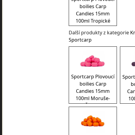
boilies Carp
Candies 15mm
100ml Tropické
ovoce
Další produkty z kategorie
K
Sportcarp
Sportcarp Plovoucí
Sport
boilies Carp
b
Candies 15mm
Ca
100ml Moruše-
10
Česnek