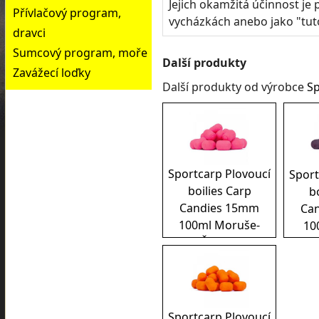
Jejich okamžitá účinnost je
Přívlačový program,
vycházkách anebo jako "tut
dravci
Sumcový program, moře
Další produkty
Zavážecí loďky
Další produkty od výrobce
Sp
Sportcarp Plovoucí
Sport
boilies Carp
b
Candies 15mm
Ca
100ml Moruše-
10
Česnek
Sportcarp Plovoucí