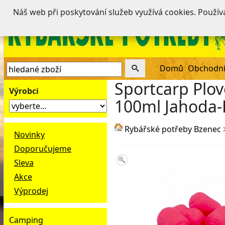
Náš web při poskytování služeb využívá cookies. Použí
Domů
Obchodní
Sportcarp Plo
Výrobci
100ml Jahoda-K
Rybářské potřeby Bzenec
Novinky
Doporučujeme
Sleva
Akce
Výprodej
Camping