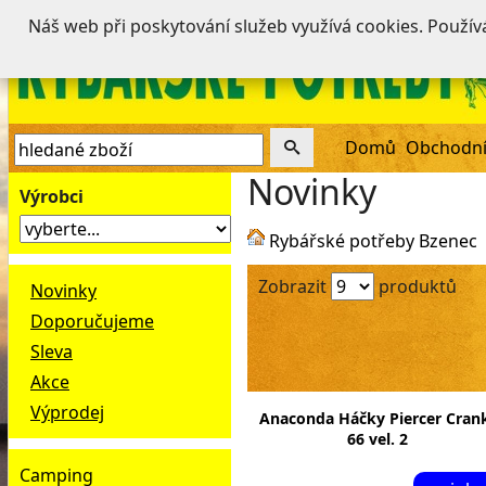
Náš web při poskytování služeb využívá cookies. Použí
Domů
Obchodní
Novinky
Výrobci
Rybářské potřeby Bzenec
Zobrazit
produktů
Novinky
Doporučujeme
Sleva
Akce
Výprodej
Anaconda Háčky Piercer Cran
66 vel. 2
Camping