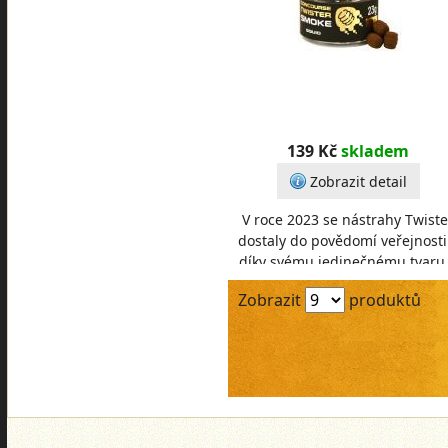
139 Kč
skladem
Zobrazit detail
V roce 2023 se nástrahy Twiste
dostaly do povědomí veřejnosti
díky svému jedinečnému tvaru
úchopu se staly oblíbenými tisí
Zobrazit
produktů
rybářů. Ne