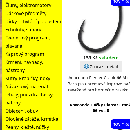
novinka
Čluny, elektromotory
Dárkové předměty
Dírky - chytání pod ledem
Echoloty, sonary
Feederový program,
plavaná
Kaprový program
139 Kč
skladem
Krmení, návnady,
Zobrazit detail
nástrahy
Anaconda Piercer Crank-66 Mic
Kufry, krabičky, boxy
Barb jsou prémiové kaprové há
Návazcový materiál
navržené pro bezpečné zaseknu
Obaly, pouzdra, tašky,
a zdolávání velkých ryb. Háček
krátkým, z
batohy
Anaconda Háčky Piercer Cran
Oblečení, obuv
66 vel. 8
Olověné zátěže, krmítka
novinka
Peany, kleště, nůžky