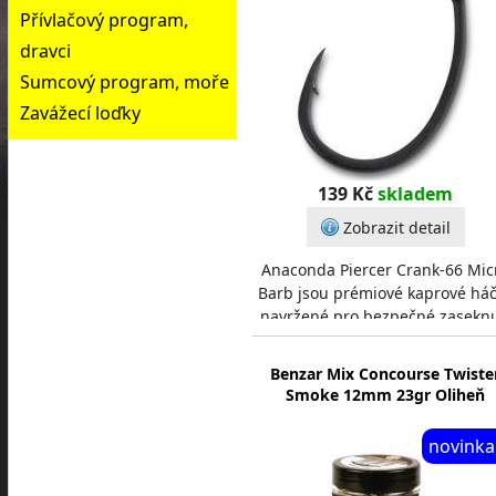
Přívlačový program,
dravci
Sumcový program, moře
Zavážecí loďky
139 Kč
skladem
Zobrazit detail
Anaconda Piercer Crank-66 Mic
Barb jsou prémiové kaprové há
navržené pro bezpečné zaseknu
a zdolávání velkých ryb. Háček
krátkým, z
Benzar Mix Concourse Twiste
Smoke 12mm 23gr Oliheň
novinka