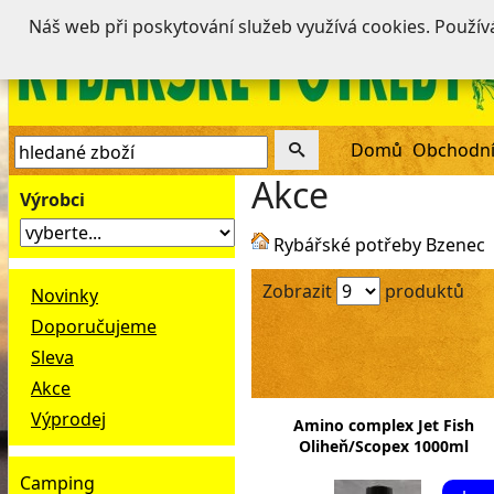
Náš web při poskytování služeb využívá cookies. Použí
Domů
Obchodní
Akce
Výrobci
Rybářské potřeby Bzenec
Zobrazit
produktů
Novinky
Doporučujeme
Sleva
Akce
Výprodej
Amino complex Jet Fish
Oliheň/Scopex 1000ml
Camping