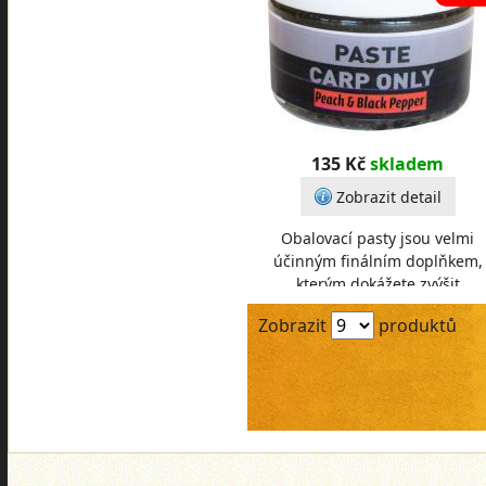
135 Kč
skladem
Zobrazit detail
Obalovací pasty jsou velmi
účinným finálním doplňkem,
kterým dokážete zvýšit
atraktivnost Vaší nástrahy. Čas
Zobrazit
produktů
tento způsob zatraktivnění bý