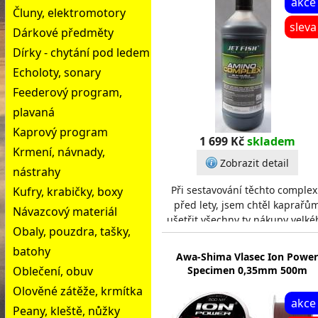
akce
Čluny, elektromotory
sleva
Dárkové předměty
Dírky - chytání pod ledem
Echoloty, sonary
Feederový program,
plavaná
Kaprový program
1 699 Kč
skladem
Krmení, návnady,
Zobrazit detail
nástrahy
Při sestavování těchto comple
Kufry, krabičky, boxy
před lety, jsem chtěl kaprařů
Návazcový materiál
ušetřit všechny ty nákupy velké
Obaly, pouzdra, tašky,
množství lahviček s různými
ingrediencemi.
batohy
Awa-Shima Vlasec Ion Power
Oblečení, obuv
Specimen 0,35mm 500m
Olověné zátěže, krmítka
akce
Peany, kleště, nůžky