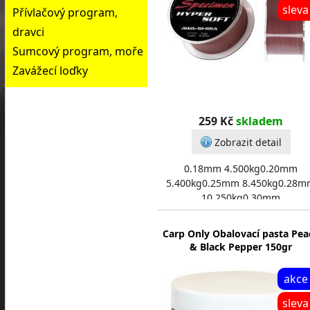
sleva
Přívlačový program,
dravci
Sumcový program, moře
Zavážecí loďky
259 Kč
skladem
Zobrazit detail
0.18mm 4.500kg0.20mm
5.400kg0.25mm 8.450kg0.28m
10.250kg0.30mm
11.950kg0.35mm 15.700kg
Carp Only Obalovací pasta Pea
& Black Pepper 150gr
akce
sleva