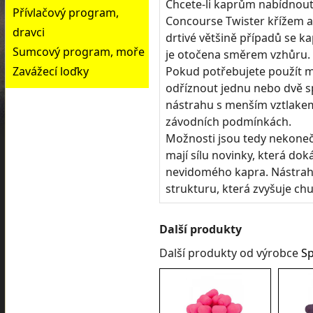
Chcete-li kaprům nabídnout š
Přívlačový program,
Concourse Twister křížem a
dravci
drtivé většině případů se kap
Sumcový program, moře
je otočena směrem vzhůru.
Zavážecí loďky
Pokud potřebujete použít me
odříznout jednu nebo dvě sp
nástrahu s menším vztlakem
závodních podmínkách.
Možnosti jsou tedy nekonečn
mají sílu novinky, která do
nevidomého kapra. Nástrah
strukturu, která zvyšuje chuť
Další produkty
Další produkty od výrobce
Sp