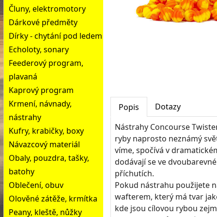
Čluny, elektromotory
Dárkové předměty
Dírky - chytání pod ledem
Echoloty, sonary
Feederový program,
plavaná
Kaprový program
Krmení, návnady,
Dotazy
Popis
nástrahy
Nástrahy Concourse Twiste
Kufry, krabičky, boxy
ryby naprosto neznámý svět t
Návazcový materiál
víme, spočívá v dramatické
Obaly, pouzdra, tašky,
dodávají se ve dvoubarevné
batohy
příchutích.
Oblečení, obuv
Pokud nástrahu použijete n
wafterem, který má tvar jak
Olověné zátěže, krmítka
kde jsou cílovou rybou zejm
Peany, kleště, nůžky