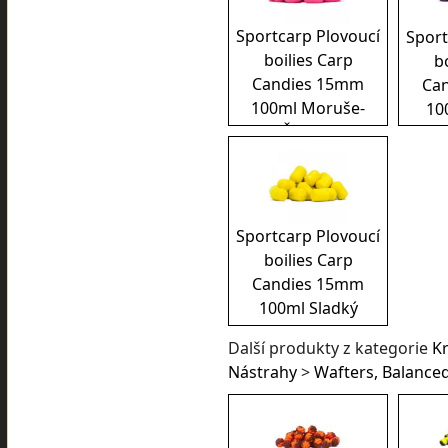
Sportcarp Plovoucí
Sport
boilies Carp
b
Candies 15mm
Ca
100ml Moruše-
10
Česnek
Sportcarp Plovoucí
boilies Carp
Candies 15mm
100ml Sladký
banán
Další produkty z kategorie
K
Nástrahy
>
Wafters, Balance