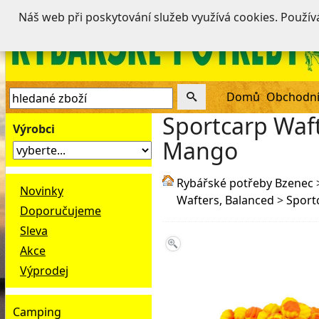
Náš web při poskytování služeb využívá cookies. Použí
Domů
Obchodní
Sportcarp Wa
Výrobci
Mango
Rybářské potřeby Bzenec
Novinky
Wafters, Balanced
>
Sport
Doporučujeme
Sleva
Akce
Výprodej
Camping