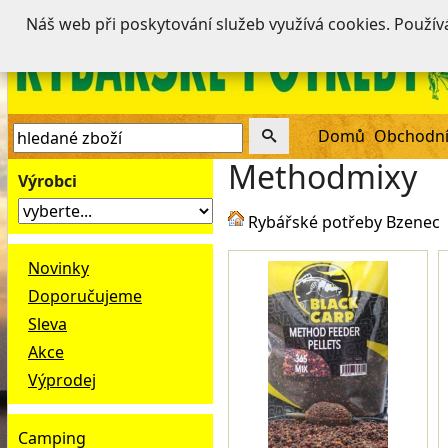
Náš web při poskytování služeb využívá cookies. Použí
Domů
Obchodní
Methodmixy
Výrobci
Rybářské potřeby Bzenec
Novinky
Doporučujeme
Sleva
Akce
Výprodej
Camping