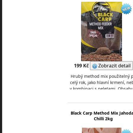
199 Kč
Zobrazit detail
Hrubý method mix použitelný 
celý rok, jako hlavní krmení, ne
v kombinaci s peletami. Obsahu
mnoho hrubých částic. Mleté
pelety, velké
Black Carp Method Mix Jahoda
Chilli 2kg