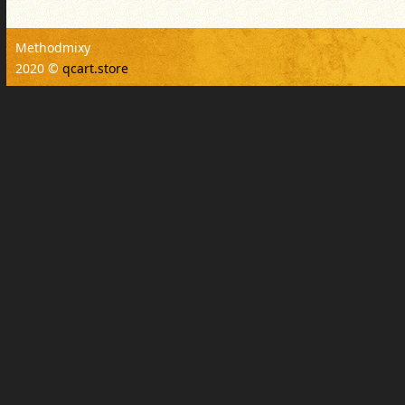
Methodmixy
2020 ©
qcart.store