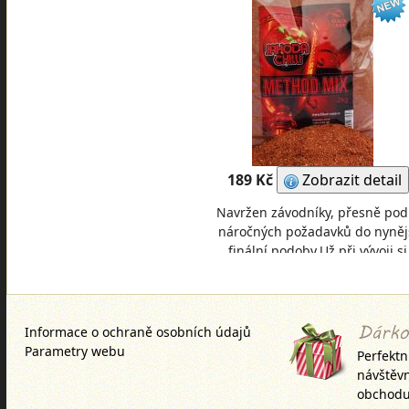
189 Kč
Zobrazit detail
Navržen závodníky, přesně pod
náročných požadavků do nyněj
finální podoby.Už při vývoji si
připsal tento mix několik cenný
skalpů. Nyn
Informace o ochraně osobních údajů
Parametry webu
Perfektn
návštěv
obchodu