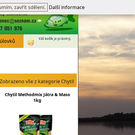
přihlášen -
přihlásit
~
Registrovat
mím, zavřít sdělení.
Další informace
Váš
košík
je prázdný.
 úlovků
Zobrazeno vše z kategorie Chytil
Chytil Methodmix Játra & Maso
1kg