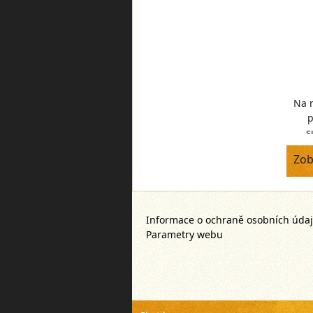
Na 
p
s
hrub
Zob
Informace o ochraně osobních úda
Parametry webu