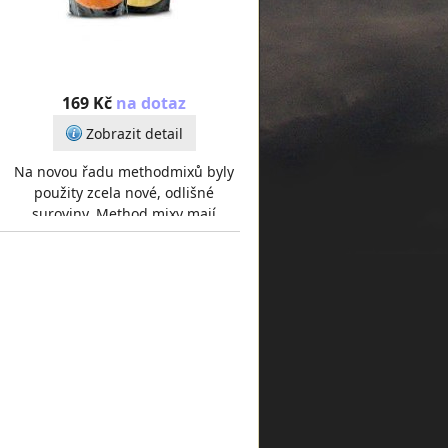
169 Kč
na dotaz
Zobrazit detail
Na novou řadu methodmixů byly
použity zcela nové, odlišné
suroviny. Method mixy mají
hrubou strukturu, dobře pojí, ale
zároveň se ve vodě ta