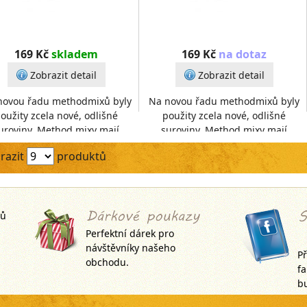
169 Kč
skladem
169 Kč
na dotaz
Zobrazit detail
Zobrazit detail
novou řadu methodmixů byly
Na novou řadu methodmixů byly
oužity zcela nové, odlišné
použity zcela nové, odlišné
uroviny. Method mixy mají
suroviny. Method mixy mají
ou strukturu, dobře pojí, ale
hrubou strukturu, dobře pojí, ale
razit
produktů
zároveň se ve vodě ta
zároveň se ve vodě ta
jů
Perfektní dárek pro
návštěvníky našeho
Př
obchodu.
f
bu