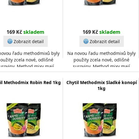
169 Kč
skladem
169 Kč
skladem
Zobrazit detail
Zobrazit detail
novou řadu methodmixů byly
Na novou řadu methodmixů byly
oužity zcela nové, odlišné
použity zcela nové, odlišné
uroviny. Method mixy mají
suroviny. Method mixy mají
ou strukturu, dobře pojí, ale
hrubou strukturu, dobře pojí, ale
zároveň se ve vodě ta
zároveň se ve vodě ta
il Methodmix Robin Red 1kg
Chytil Methodmix Sladké konopí
1kg