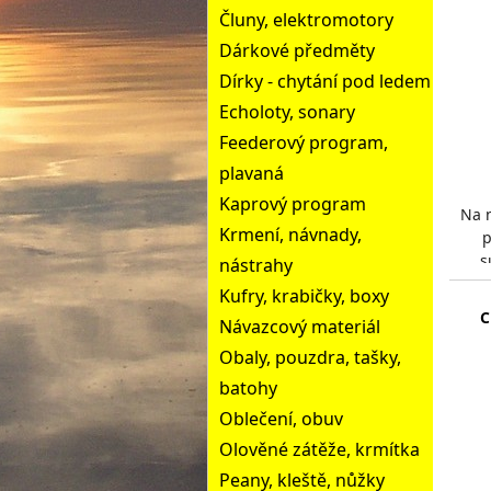
Čluny, elektromotory
Dárkové předměty
Dírky - chytání pod ledem
Echoloty, sonary
Feederový program,
plavaná
Kaprový program
Na 
Krmení, návnady,
p
s
nástrahy
hrub
Kufry, krabičky, boxy
C
Návazcový materiál
Obaly, pouzdra, tašky,
batohy
Oblečení, obuv
Olověné zátěže, krmítka
Peany, kleště, nůžky