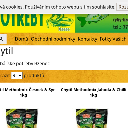
Ne
ívá cookies. Používáním tohoto webu s tím souhlasíte.
Rozu
Domů
Obchodní podmínky
Kontakty
Fotky Vašich
ytil
bářské potřeby Bzenec
razit
produktů
til Methodmix Česnek & Sýr
Chytil Methodmix Jahoda & Chilli
1kg
1kg