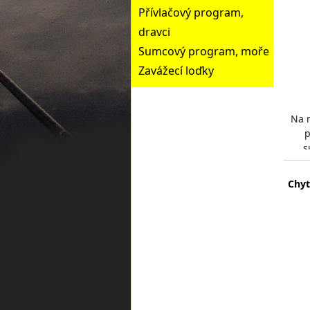
Přívlačový program,
dravci
Sumcový program, moře
Zavážecí loďky
Na 
p
s
hrub
Chyt