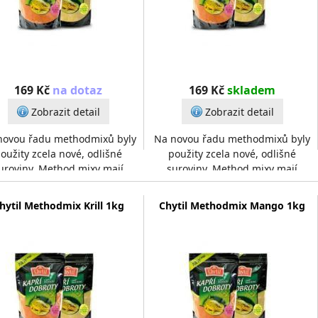
169 Kč
na dotaz
169 Kč
skladem
Zobrazit detail
Zobrazit detail
novou řadu methodmixů byly
Na novou řadu methodmixů byly
oužity zcela nové, odlišné
použity zcela nové, odlišné
uroviny. Method mixy mají
suroviny. Method mixy mají
ou strukturu, dobře pojí, ale
hrubou strukturu, dobře pojí, ale
zároveň se ve vodě ta
zároveň se ve vodě ta
hytil Methodmix Krill 1kg
Chytil Methodmix Mango 1kg