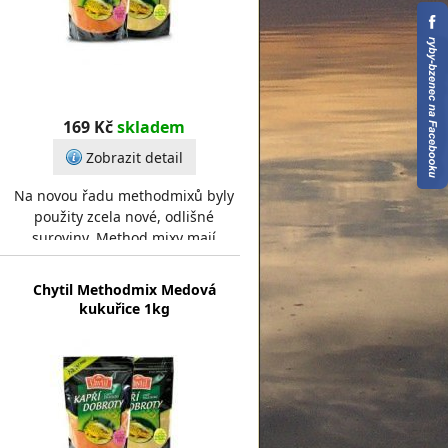
169 Kč
skladem
Zobrazit detail
Na novou řadu methodmixů byly
použity zcela nové, odlišné
suroviny. Method mixy mají
hrubou strukturu, dobře pojí, ale
zároveň se ve vodě ta
Chytil Methodmix Medová
kukuřice 1kg