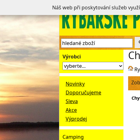
Náš web při poskytování služeb využ
Ch
Výrobci
Ry
Zob
Novinky
Doporučujeme
Chy
Sleva
Akce
Výprodej
Camping