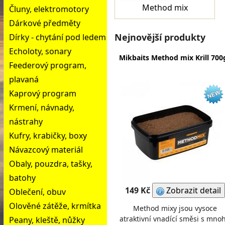
Method mix
Čluny, elektromotory
Dárkové předměty
Nejnovější produkty
Dírky - chytání pod ledem
Echoloty, sonary
Mikbaits Method mix Krill 700
Feederový program,
plavaná
Kaprový program
Krmení, návnady,
nástrahy
Kufry, krabičky, boxy
Návazcový materiál
Obaly, pouzdra, tašky,
batohy
149 Kč
Zobrazit detail
Oblečení, obuv
Olověné zátěže, krmítka
Method mixy jsou vysoce
atraktivní vnadící směsi s mno
Peany, kleště, nůžky