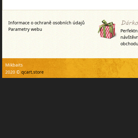
vnadících raket, PVA punčoch,
method krmítek, fee
Informace o ochraně osobních údajů
Parametry webu
Perfektn
návštěv
obchodu
Mikbaits
2020 ©
qcart.store