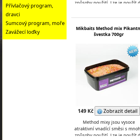
způsoby použití. Lze je použít 
Přívlačový program,
vnadících raket, PVA punčoch,
dravci
method krmítek, fee
Sumcový program, moře
Mikbaits Method mix Pikantn
Zavážecí loďky
švestka 700gr
149 Kč
Zobrazit detail
Method mixy jsou vysoce
atraktivní vnadící směsi s mno
způsoby použití. Lze je použít 