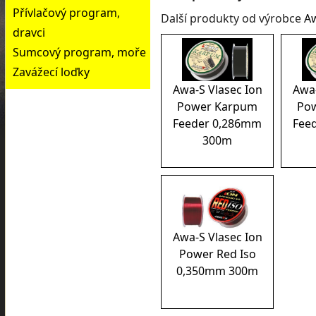
Přívlačový program,
Další produkty od výrobce
A
dravci
Sumcový program, moře
Zavážecí loďky
Awa-S Vlasec Ion
Awa-
Power Karpum
Po
Feeder 0,286mm
Fee
300m
Awa-S Vlasec Ion
Power Red Iso
0,350mm 300m