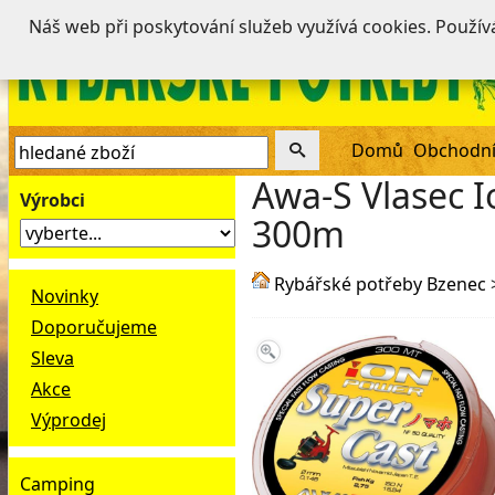
Náš web při poskytování služeb využívá cookies. Použí
Domů
Obchodní
Awa-S Vlasec 
Výrobci
300m
Rybářské potřeby Bzenec
Novinky
Doporučujeme
Sleva
Akce
Výprodej
Camping