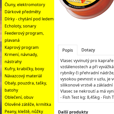
Čluny, elektromotory
Dárkové předměty
Dírky - chytání pod ledem
Echoloty, sonary
Feederový program,
plavaná
Kaprový program
Dotazy
Popis
Krmení, návnady,
Vlasec vyvinutý pro kapraře
nástrahy
vzdálenostech a při vyvážká
Kufry, krabičky, boxy
rybníky či přehradní nádrž
Návazcový materiál
vysokou pevnost v uzlu, je v
Obaly, pouzdra, tašky,
silikonové vrstvě a základn
batohy
Vlasec se nekroutí a má vyn
Oblečení, obuv
- Fish Test kg: 8,45kg - Fish 
Olověné zátěže, krmítka
Peany, kleště, nůžky
Další produkty