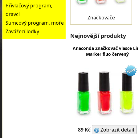
Přívlačový program,
dravci
Značkovače
Sumcový program, moře
Zavážecí loďky
Nejnovější produkty
Anaconda Značkovač vlasce Li
Marker fluo červený
89 Kč
Zobrazit detail