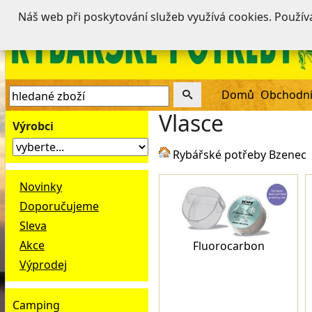
Náš web při poskytování služeb využívá cookies. Použí
Domů
Obchodní
Vlasce
Výrobci
Rybářské potřeby Bzenec
Novinky
Doporučujeme
Sleva
Akce
Fluorocarbon
Výprodej
Camping