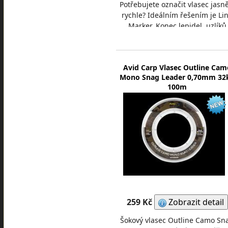
Potřebujete označit vlasec jasn
rychle? Ideálním řešením je Li
Marker. Konec lepidel, uzlíků
nebo značek fixou, poškozujíc
vlasec. Sta
Avid Carp Vlasec Outline Cam
Mono Snag Leader 0,70mm 32
100m
259 Kč
Zobrazit detail
Šokový vlasec Outline Camo Sn