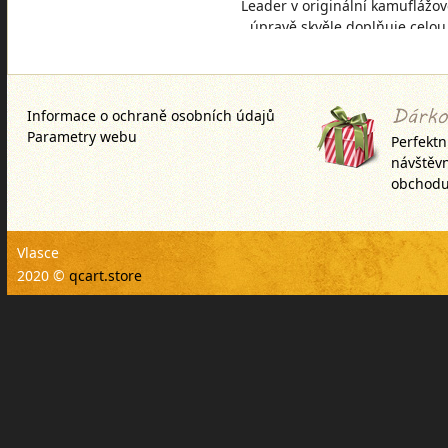
Leader v originální kamuflážo
úpravě skvěle doplňuje celou
řadu naší Outline bižuterie. Dí
této povrchov
Informace o ochraně osobních údajů
Parametry webu
Perfektn
návštěv
obchodu
Vlasce
2020 ©
qcart.store