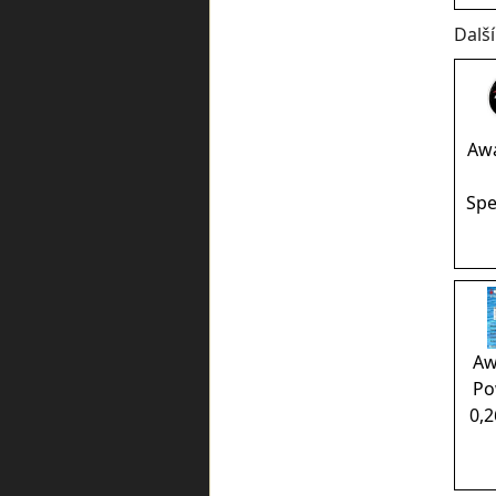
Dalš
Awa
Sp
Aw
Po
0,