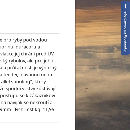
 je pro ryby pod vodou
luorinu, duracoru a
vlasce jej chrání před UV
ký rybolov, ale pro jeho
malá průtažnost, je výborný
na feeder, plavanou nebo
llel spooling", který
kže spodní vrstvy zůstávají
 postupu se k zákazníkovi
na naviják se nekroutí a
9mm - Fish Test kg: 11,95