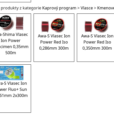
í produkty z kategorie
Kaprový program
>
Vlasce
>
Kmenov
-Shima Vlasec
Awa-S Vlasec Ion
Awa-S Vlasec Ion
Ion Power
Power Red Iso
Power Red Iso
ecimen 0,35mm
0,286mm 300m
0,350mm 300m
500m
a-S Vlasec Ion
wer Fluo+ Sun
261mm 2x300m