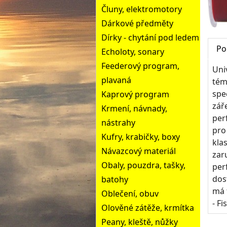
Čluny, elektromotory
Dárkové předměty
Dírky - chytání pod ledem
Po
Echoloty, sonary
Feederový program,
Uni
plavaná
tém
spe
Kaprový program
zář
Krmení, návnady,
per
nástrahy
pro
Kufry, krabičky, boxy
kla
Návazcový materiál
zar
Obaly, pouzdra, tašky,
per
dos
batohy
má 
Oblečení, obuv
- Fi
Olověné zátěže, krmítka
Peany, kleště, nůžky