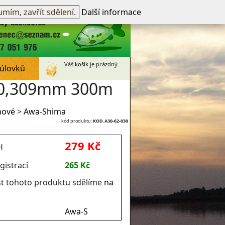
přihlášen -
přihlásit
~
Registrovat
mím, zavřít sdělení.
Další informace
Váš
košík
je prázdný.
 úlovků
o 0,309mm 300m
ové
>
Awa-Shima
kód produktu:
KOD.A30-62-030
279 Kč
H
gistraci
265 Kč
t tohoto produktu sdělíme
na
Awa-S