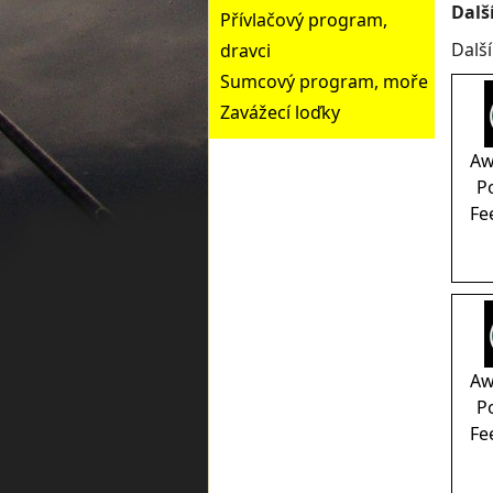
Dalš
Přívlačový program,
Dalš
dravci
Sumcový program, moře
Zavážecí loďky
Aw
P
Fe
Aw
P
Fe