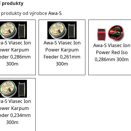
í produkty
í produkty od výrobce
Awa-S
a-S Vlasec Ion
Awa-S Vlasec Ion
Awa-S Vlasec Ion
ower Karpum
Power Karpum
Power Red Iso
eder 0,286mm
Feeder 0,261mm
0,286mm 300m
300m
300m
a-S Vlasec Ion
ower Karpum
eder 0,234mm
300m