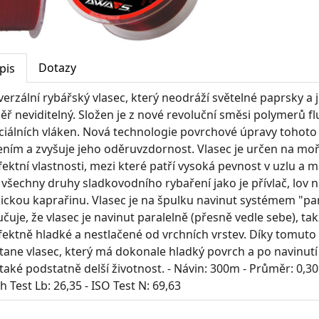
Dotazy
pis
verzální rybářský vlasec, který neodráží světelné paprsky a
ěř neviditelný. Složen je z nové revoluční směsi polymerů f
ciálních vláken. Nová technologie povrchové úpravy tohoto 
ením a zvyšuje jeho oděruvzdornost. Vlasec je určen na mořs
fektní vlastnosti, mezi které patří vysoká pevnost v uzlu a 
 všechny druhy sladkovodního rybaření jako je přívlač, lov 
sickou kaprařinu. Vlasec je na špulku navinut systémem "para
učuje, že vlasec je navinut paralelně (přesně vedle sebe), ta
fektně hladké a nestlačené od vrchních vrstev. Díky tomuto
tane vlasec, který má dokonale hladký povrch a po navinutí 
také podstatně delší životnost. - Návin: 300m - Průměr: 0,30
sh Test Lb: 26,35 - ISO Test N: 69,63