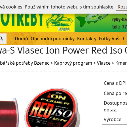
Ne
ívá cookies. Používáním tohoto webu s tím souhlasíte.
Rozu
Domů
Obchodní podmínky
Kontakty
Fotky Vašich
a-S Vlasec Ion Power Red Is
bářské potřeby Bzenec
>
Kaprový program
>
Vlasce
>
Kmen
Cena s DP
Cena po re
Dostupnos
dotaz
.
Výrobce