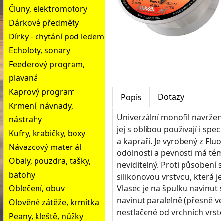
Čluny, elektromotory
Dárkové předměty
Dírky - chytání pod ledem
Echoloty, sonary
Feederový program,
plavaná
Kaprový program
Dotazy
Popis
Krmení, návnady,
Univerzální monofil navrže
nástrahy
jej s oblibou používají i sp
Kufry, krabičky, boxy
a kapraři. Je vyrobený z Fl
Návazcový materiál
odolnosti a pevnosti má tém
Obaly, pouzdra, tašky,
neviditelný. Proti působení
batohy
silikonovou vrstvou, která j
Oblečení, obuv
Vlasec je na špulku navinut 
navinut paralelně (přesně ve
Olověné zátěže, krmítka
nestlačené od vrchních vrst
Peany, kleště, nůžky