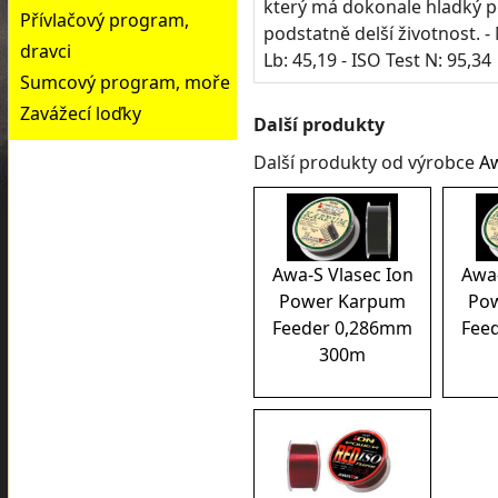
který má dokonale hladký po
Přívlačový program,
podstatně delší životnost. -
dravci
Lb: 45,19 - ISO Test N: 95,34
Sumcový program, moře
Zavážecí loďky
Další produkty
Další produkty od výrobce
A
Awa-S Vlasec Ion
Awa-
Power Karpum
Po
Feeder 0,286mm
Fee
300m