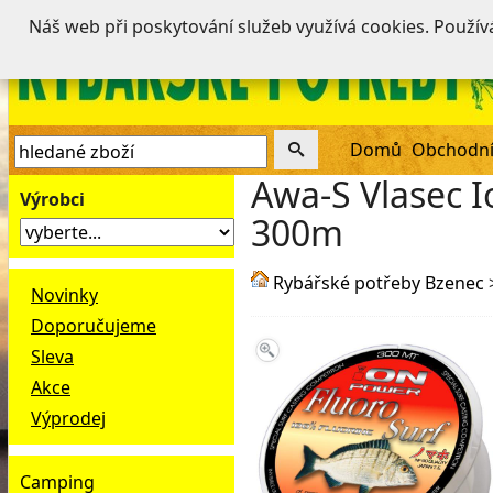
Náš web při poskytování služeb využívá cookies. Použí
Domů
Obchodní
Awa-S Vlasec 
Výrobci
300m
Rybářské potřeby Bzenec
Novinky
Doporučujeme
Sleva
Akce
Výprodej
Camping