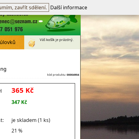
přihlášen -
přihlásit
~
Registrovat
mím, zavřít sdělení.
Další informace
Váš
košík
je prázdný.
 úlovků
ing
kód produktu:
00004904
365 Kč
H
347 Kč
t:
je skladem (1 ks)
21 %