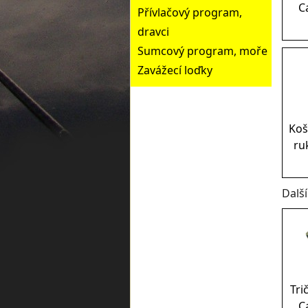
C
Přívlačový program,
dravci
Sumcový program, moře
Zavážecí loďky
Koš
ruk
Dalš
Tri
C