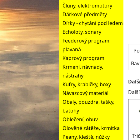
Čluny, elektromotory
Dárkové předměty
Dírky - chytání pod ledem
Echoloty, sonary
Feederový program,
plavaná
Po
Kaprový program
Bav
Krmení, návnady,
nástrahy
Dalš
Kufry, krabičky, boxy
Dalš
Návazcový materiál
Obaly, pouzdra, tašky,
batohy
Oblečení, obuv
Olověné zátěže, krmítka
Tri
Peany, kleště, nůžky