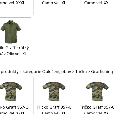
amo vel. XXXL
Camo vel. XL
Camo vel. XXL
ile Graff krátký
áv Oliv vel. XL
í produkty z kategorie
Oblečení, obuv
>
Trička
>
Graffishing
čko Graff 957-C
Tričko Graff 957-C
Tričko Graff 957-
amo vel. XXXL
Camo vel. XL
Camo vel. XXL