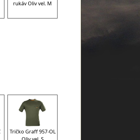
rukáv Oliv vel. M
C
Tričko Graff 957-OL
Oliv vel. S