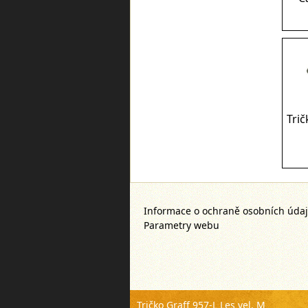
Trič
Informace o ochraně osobních úda
Parametry webu
Tričko Graff 957-L Les vel. M