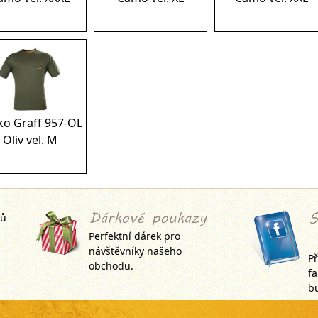
ko Graff 957-OL
Oliv vel. M
jů
Perfektní dárek pro
návštěvníky našeho
Př
obchodu.
f
bu