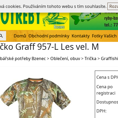
Ne
ívá cookies. Používáním tohoto webu s tím souhlasíte.
Rozu
Domů
Obchodní podmínky
Kontakty
Fotky Vašich
ičko Graff 957-L Les vel. M
bářské potřeby Bzenec
>
Oblečení, obuv
>
Trička
>
Graffish
Cena s DP
Cena po
registraci
Dostupnos
DPH: