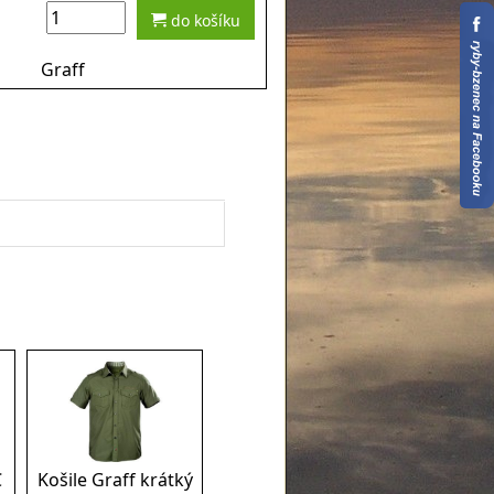
do košíku
Graff
C
Košile Graff krátký