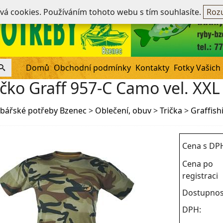
Ne
ívá cookies. Používáním tohoto webu s tím souhlasíte.
Rozu
Domů
Obchodní podmínky
Kontakty
Fotky Vašich
ičko Graff 957-C Camo vel. XXL
bářské potřeby Bzenec
>
Oblečení, obuv
>
Trička
>
Graffish
Cena s DP
Cena po
registraci
Dostupnos
DPH: