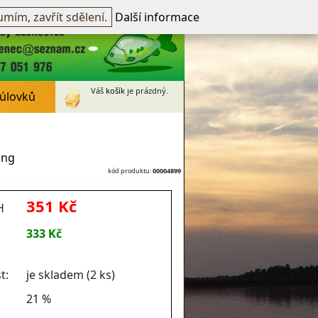
přihlášen -
přihlásit
~
Registrovat
mím, zavřít sdělení.
Další informace
Váš
košík
je prázdný.
 úlovků
ing
kód produktu:
00004899
351 Kč
H
333 Kč
t:
je skladem (2 ks)
21 %