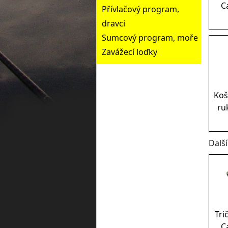
C
Přívlačový program,
dravci
Sumcový program, moře
Zavážecí loďky
Koš
ruk
Dalš
Tri
C