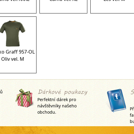
ko Graff 957-OL
Oliv vel. M
jů
Perfektní dárek pro
návštěvníky našeho
Př
obchodu.
f
bu