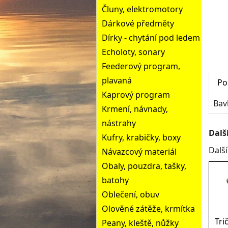
Čluny, elektromotory
Dárkové předměty
Dírky - chytání pod ledem
Echoloty, sonary
Feederový program,
plavaná
Po
Kaprový program
Bav
Krmení, návnady,
nástrahy
Dalš
Kufry, krabičky, boxy
Dalš
Návazcový materiál
Obaly, pouzdra, tašky,
batohy
Oblečení, obuv
Olověné zátěže, krmítka
Tri
Peany, kleště, nůžky