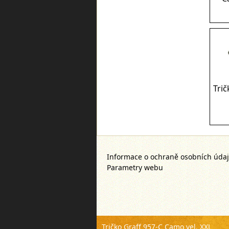
Trič
Informace o ochraně osobních úda
Parametry webu
Tričko Graff 957-C Camo vel. XXL