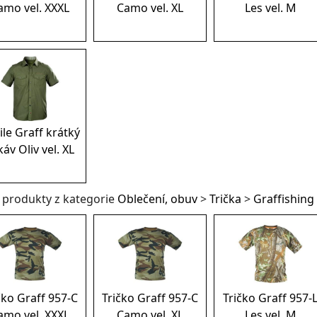
amo vel. XXXL
Camo vel. XL
Les vel. M
ile Graff krátký
áv Oliv vel. XL
í produkty z kategorie
Oblečení, obuv
>
Trička
>
Graffishing
čko Graff 957-C
Tričko Graff 957-C
Tričko Graff 957-
amo vel. XXXL
Camo vel. XL
Les vel. M