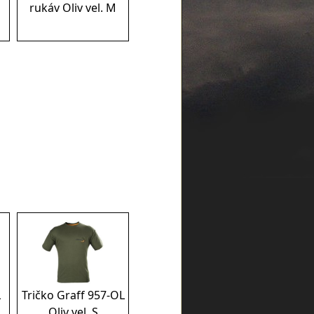
rukáv Oliv vel. M
L
Tričko Graff 957-OL
Oliv vel. S