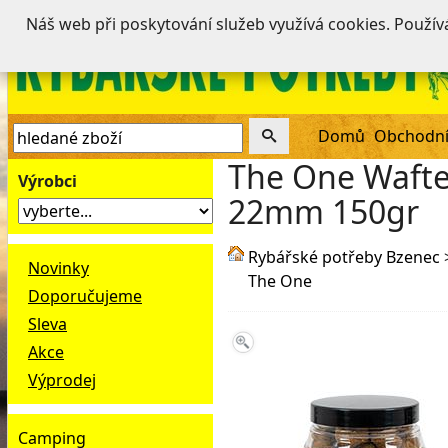
Náš web při poskytování služeb využívá cookies. Použí
Domů
Obchodní
The One Wafter
Výrobci
22mm 150gr
Rybářské potřeby Bzenec
Novinky
The One
Doporučujeme
Sleva
Akce
Výprodej
Camping