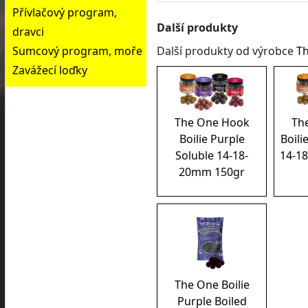
Přívlačový program,
Další produkty
dravci
Sumcový program, moře
Další produkty od výrobce
T
Zavážecí loďky
The One Hook
Th
Boilie Purple
Boili
Soluble 14-18-
14-1
20mm 150gr
The One Boilie
Purple Boiled