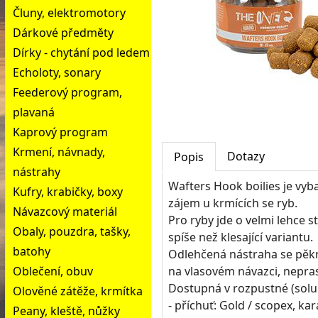
Čluny, elektromotory
Dárkové předměty
Dírky - chytání pod ledem
Echoloty, sonary
Feederový program,
plavaná
Kaprový program
Krmení, návnady,
Dotazy
Popis
nástrahy
Wafters Hook boilies je vyb
Kufry, krabičky, boxy
zájem u krmících se ryb.
Návazcový materiál
Pro ryby jde o velmi lehce 
Obaly, pouzdra, tašky,
spíše než klesající variantu.
batohy
Odlehčená nástraha se pěkn
Oblečení, obuv
na vlasovém návazci, nepra
Dostupná v rozpustné (solub
Olověné zátěže, krmítka
- příchuť: Gold / scopex, ka
Peany, kleště, nůžky