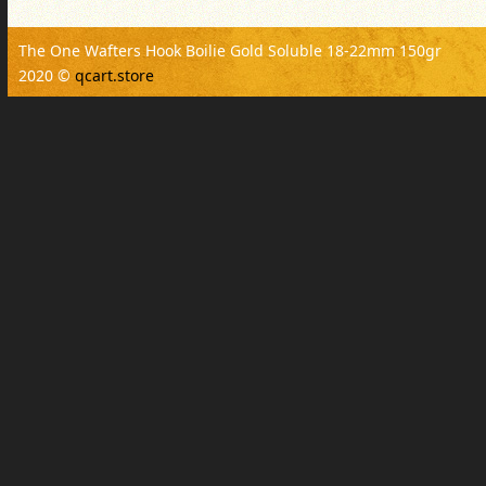
The One Wafters Hook Boilie Gold Soluble 18-22mm 150gr
2020 ©
qcart.store