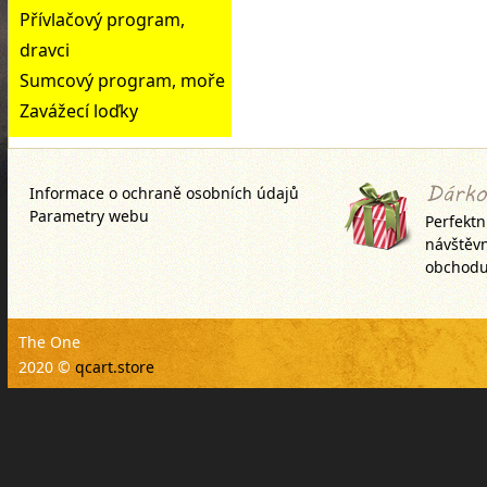
Přívlačový program,
dravci
Sumcový program, moře
Zavážecí loďky
Informace o ochraně osobních údajů
Parametry webu
Perfektn
návštěv
obchodu
The One
2020 ©
qcart.store