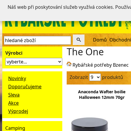
Náš web při poskytování služeb využívá cookies. Použí
Domů
Obchodní
The One
Výrobci
Rybářské potřeby Bzenec
Zobrazit
produktů
Novinky
Doporučujeme
Anaconda Wafter boilie
Sleva
Halloween 12mm 70gr
Akce
Výprodej
Camping