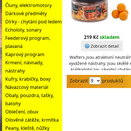
Čluny, elektromotory
Dárkové předměty
Dírky - chytání pod ledem
Echoloty, sonary
219 Kč
skladem
Feederový program,
plavaná
Zobrazit detail
Kaprový program
Wafters jsou atraktivní neutrál
Krmení, návnady,
vyvážené nástrahy. Jsou skvělé 
krátkodobý lov, závodní chytání
nástrahy
při slabé aktivitě ryb nebo na
Kufry, krabičky, boxy
Zobrazit
produktů
velmi op
Návazcový materiál
Obaly, pouzdra, tašky,
batohy
Oblečení, obuv
Olověné zátěže, krmítka
Peany, kleště, nůžky