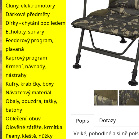
Čluny, elektromotory
Dárkové předměty
Dírky - chytání pod ledem
Echoloty, sonary
Feederový program,
plavaná
Kaprový program
Krmení, návnady,
nástrahy
Kufry, krabičky, boxy
Návazcový materiál
Obaly, pouzdra, tašky,
batohy
Oblečení, obuv
Dotazy
Popis
Olověné zátěže, krmítka
Velké, pohodlné a silně pol
Peany, kleště, nůžky