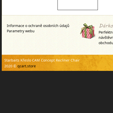
Informace o ochraně osobních údajů
Parametry webu
Perfektn
návštěv
obchodu
Starbaits Křeslo CAM Concept Recliner Chair
2020 ©
qcart.store