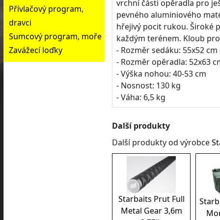
vrchní části opěradla pro je
Přívlačový program,
pevného aluminiového mater
dravci
hřejivý pocit rukou. Široké 
Sumcový program, moře
každým terénem. Kloub pro 
- Rozměr sedáku: 55x52 cm 
Zavážecí loďky
- Rozměr opěradla: 52x63 cm
- Výška nohou: 40-53 cm
- Nosnost: 130 kg
- Váha: 6,5 kg
Další produkty
Další produkty od výrobce
St
Starbaits Prut Full
Starb
Metal Gear 3,6m
Mon