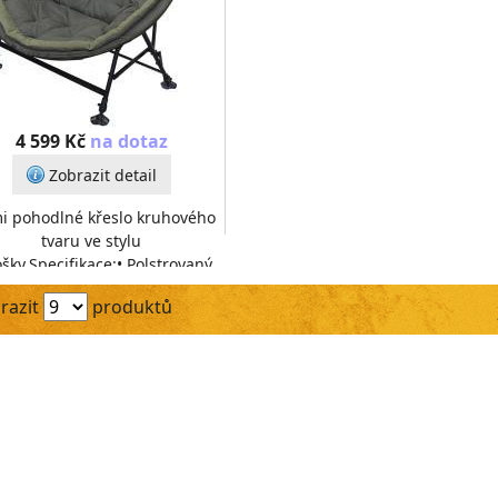
4 599 Kč
na dotaz
Zobrazit detail
i pohodlné křeslo kruhového
tvaru ve stylu
šky.Specifikace:• Polstrovaný
cový okraj• Nastavitelné nohy
razit
produktů
umožňují nižší nebo vyšší