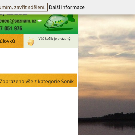
přihlášen -
přihlásit
~
Registrovat
mím, zavřít sdělení.
Další informace
Váš
košík
je prázdný.
 úlovků
Zobrazeno vše z kategorie Sonik