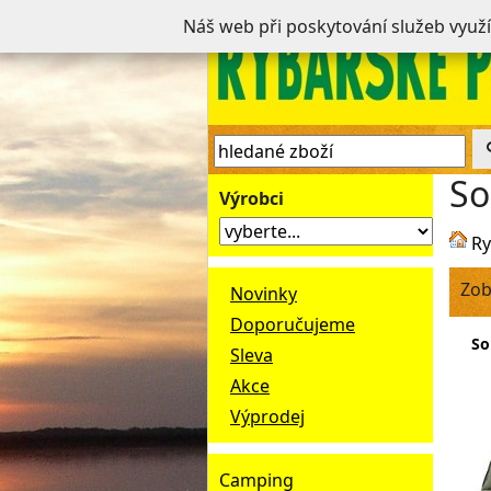
Náš web při poskytování služeb využ
So
Výrobci
Ry
Zob
Novinky
Doporučujeme
So
Sleva
Akce
Výprodej
Camping