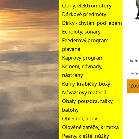
Čluny, elektromotory
Dárkové předměty
Dírky - chytání pod ledem
Echoloty, sonary
Feederový program,
plavaná
Kaprový program
Velm
Krmení, návnady,
leno
nástrahy
flee
Kufry, krabičky, boxy
Zob
Návazcový materiál
Obaly, pouzdra, tašky,
batohy
Oblečení, obuv
Olověné zátěže, krmítka
Peany, kleště, nůžky