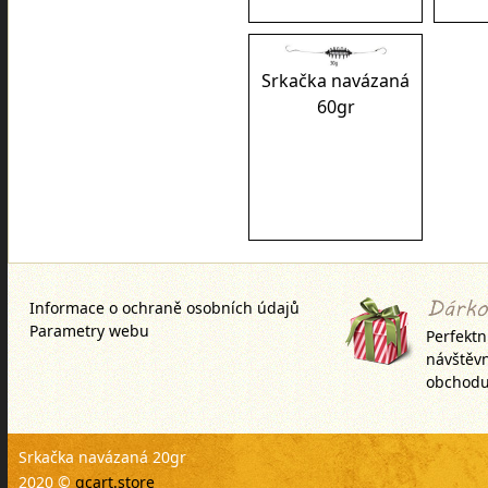
Srkačka navázaná
60gr
Informace o ochraně osobních údajů
Parametry webu
Perfektn
návštěv
obchodu
Srkačka navázaná 20gr
2020 ©
qcart.store