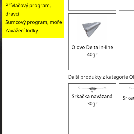
Přívlačový program,
dravci
Sumcový program, moře
Zavážecí loďky
Olovo Delta in-line
40gr
Další produkty z kategorie
Ol
Srkačka navázaná
Srka
30gr