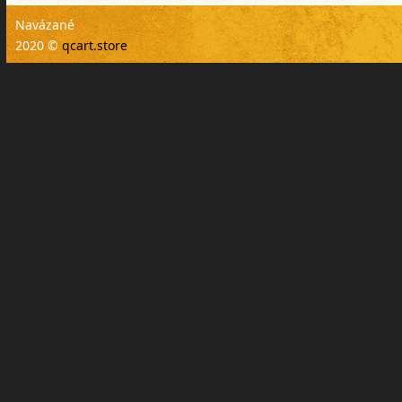
Navázané
2020 ©
qcart.store