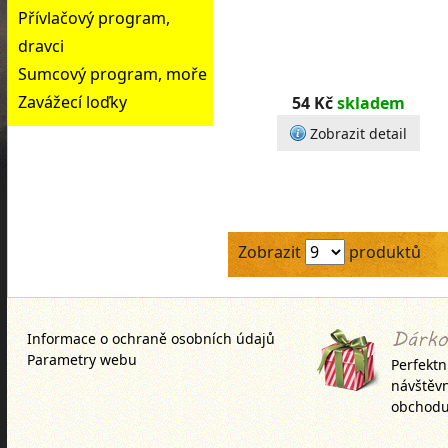
Přívlačový program,
dravci
Sumcový program, moře
Zavážecí loďky
54 Kč
skladem
Zobrazit detail
Zobrazit
produktů
Informace o ochraně osobních údajů
Parametry webu
Perfektn
návštěv
obchodu