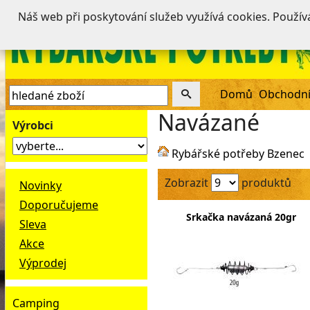
Náš web při poskytování služeb využívá cookies. Použí
Domů
Obchodní
Navázané
Výrobci
Rybářské potřeby Bzenec
Zobrazit
produktů
Novinky
Doporučujeme
Srkačka navázaná 20gr
Sleva
Akce
Výprodej
Camping