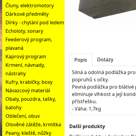
Čluny, elektromotory
Dárkové předměty
Dírky - chytání pod ledem
Echoloty, sonary
Feederový program,
plavaná
Kaprový program
Dotazy
Popis
Krmení, návnady,
Silná a odolná podlážka pro 
nástrahy
popruhů s očky.
Kufry, krabičky, boxy
Pevná podlážka pro blátivé
Návazcový materiál
eliminuje vlhkost a její ko
Obaly, pouzdra, tašky,
přístřešku.
batohy
- Váha: 1,7kg
Oblečení, obuv
Olověné zátěže, krmítka
Další produkty
Peany, kleště, nůžky