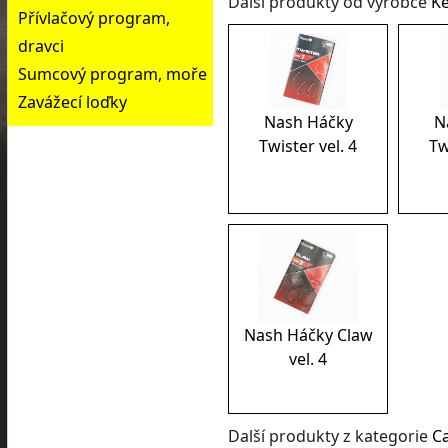
Další produkty od výrobce
Ke
Přívlačový program,
dravci
Sumcový program, moře
Zavážecí loďky
Nash Háčky
N
Twister vel. 4
Tw
Nash Háčky Claw
vel. 4
Další produkty z kategorie
C