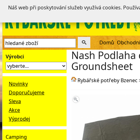
Náš web při poskytování služeb využívá cookies. Použí
Domů
Obchodní
Nash Podlaha 
Výrobci
Groundsheet
Rybářské potřeby Bzenec
Novinky
Doporučujeme
Sleva
Akce
Výprodej
Camping