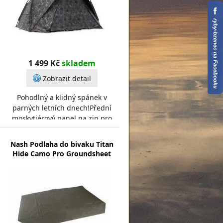
1 499 Kč
skladem
Zobrazit detail
Pohodlný a klidný spánek v
parných letních dnech!Přední
moskytiérový panel na zip pro
komfortní spánek v letních
měsících. Nezáleží na tom,
Nash Podlaha do bivaku Titan
Hide Camo Pro Groundsheet