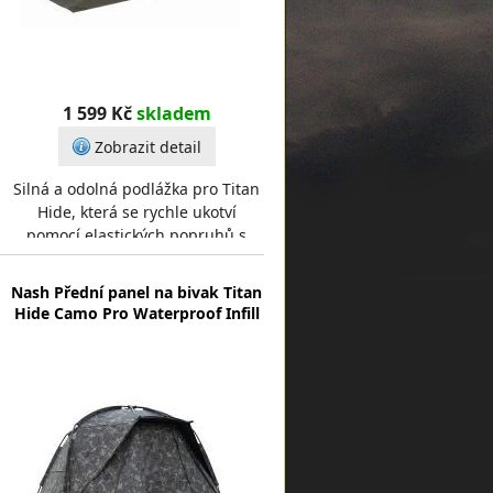
1 599 Kč
skladem
Zobrazit detail
Silná a odolná podlážka pro Titan
Hide, která se rychle ukotví
pomocí elastických popruhů s
očky. Pevná podlážka pro blátivé
podmínky. Podlá
Nash Přední panel na bivak Titan
Hide Camo Pro Waterproof Infill