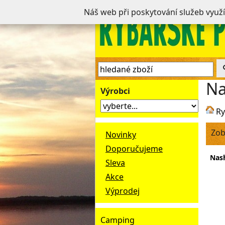
Náš web při poskytování služeb využ
N
Výrobci
Ry
Zob
Novinky
Doporučujeme
Nash
Sleva
Akce
Výprodej
Camping