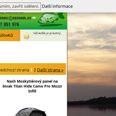
přihlášen -
přihlásit
~
Registrovat
mím, zavřít sdělení.
Další informace
Váš
košík
je prázdný.
 úlovků
ředchozí strana
1
2
Další strana »
Nash Moskytiérový panel na
bivak Titan Hide Camo Pro Mozzi
Infill