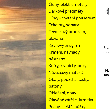
Čluny, elektromotory
Dárkové předměty
Dírky - chytání pod ledem
Echoloty, sonary
Feederový program,
plavaná
Kaprový program
Biv
Krmení, návnady,
Cam
nástrahy
osv
Kufry, krabičky, boxy
Na
Návazcový materiál
bi
Obaly, pouzdra, tašky,
batohy
Oblečení, obuv
Olověné zátěže, krmítka
Peany, kleště, nůžky