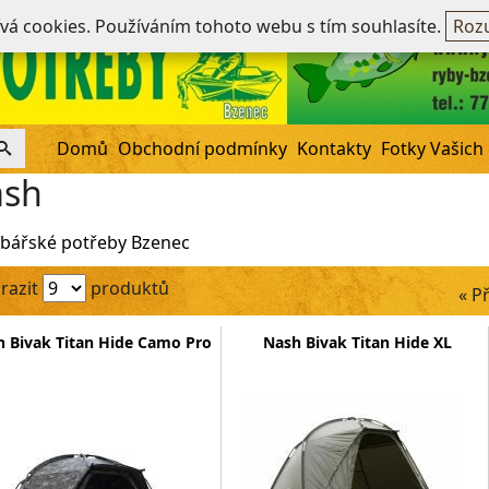
Ne
ívá cookies. Používáním tohoto webu s tím souhlasíte.
Rozu
Domů
Obchodní podmínky
Kontakty
Fotky Vašich
ash
bářské potřeby Bzenec
razit
produktů
« P
 Bivak Titan Hide Camo Pro
Nash Bivak Titan Hide XL