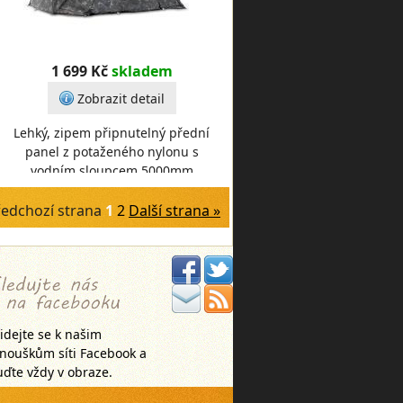
1 699 Kč
skladem
Zobrazit detail
Lehký, zipem připnutelný přední
panel z potaženého nylonu s
vodním sloupcem 5000mm
poskytne ve vteřině dokonalou
ochranu. Dvouzipé dvěře se
ředchozí strana
1
2
Další strana »
idejte se k našim
anouškům síti Facebook a
ďte vždy v obraze.