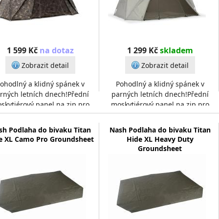
1 599 Kč
na dotaz
1 299 Kč
skladem
Zobrazit detail
Zobrazit detail
ohodlný a klidný spánek v
Pohodlný a klidný spánek v
rných letních dnech!Přední
parných letních dnech!Přední
skytiérový panel na zip pro
moskytiérový panel na zip pro
omfortní spánek v letních
komfortní spánek v letních
ěsících. Nezáleží na tom,
měsících. Nezáleží na tom,
sh Podlaha do bivaku Titan
Nash Podlaha do bivaku Titan
e XL Camo Pro Groundsheet
Hide XL Heavy Duty
Groundsheet