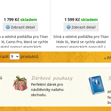
1 799 Kč
skladem
1 599 Kč
skladem
Zobrazit detail
Zobrazit detail
á a odolná podlážka pro Titan
Silná a odolná podlážka pro Titan
 XL Camo Pro, která se rychle
Hide XL, která se rychle ukotví
ukotví pomocí elastických
pomocí elastických popruhů s
ruhů s očky. Má prodloužený
očky. Má prodloužený dosah, aby
razit
produktů
dosah, aby pokr
pokryla celý
« P
jů
Perfektní dárek pro
návštěvníky našeho
Př
obchodu.
f
bu