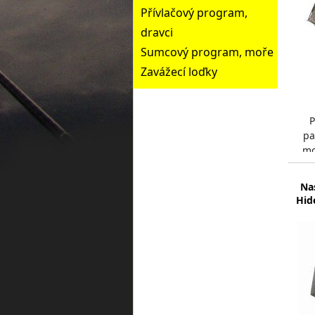
Přívlačový program,
dravci
Sumcový program, moře
Zavážecí loďky
P
pa
mo
k
m
Na
Hid