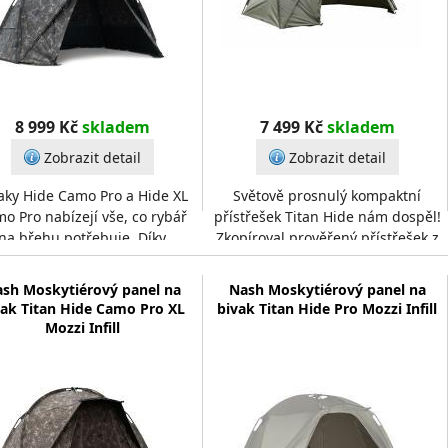
8 999 Kč
skladem
7 499 Kč
skladem
Zobrazit detail
Zobrazit detail
aky Hide Camo Pro a Hide XL
Světově prosnulý kompaktní
o Pro nabízejí vše, co rybář
přístřešek Titan Hide nám dospěl!
na břehu potřebuje. Díky
Zkopíroval prověřený přístřešek z
ědčené, velmi pevné a tuhé
tuhým rámem pro náročné a
konstrukci Vám bivak p
navíc přidal větší
sh Moskytiérový panel na
Nash Moskytiérový panel na
vak Titan Hide Camo Pro XL
bivak Titan Hide Pro Mozzi Infill
Mozzi Infill