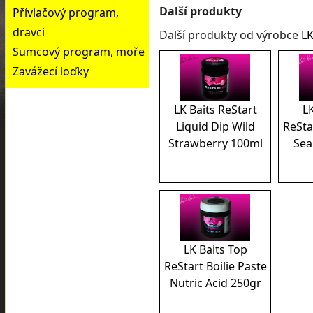
Další produkty
Přívlačový program,
dravci
Další produkty od výrobce
LK
Sumcový program, moře
Zavážecí loďky
LK Baits ReStart
LK
Liquid Dip Wild
ReSta
Strawberry 100ml
Sea
LK Baits Top
ReStart Boilie Paste
Nutric Acid 250gr