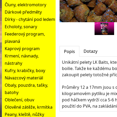
Čluny, elektromotory
Dárkové předměty
Dírky - chytání pod ledem
Echoloty, sonary
Feederový program,
plavaná
Kaprový program
Dotazy
Popis
Krmení, návnady,
Unikátní pelety LK Baits, kt
nástrahy
boilie. Takže ke každému bo
Kufry, krabičky, boxy
zakoupit pelety totožné pří
Návazcový materiál
Obaly, pouzdra, tašky,
Průměry 12 a 17mm jsou s dí
batohy
kilogramovém pytlíku je mi
Oblečení, obuv
pod háčkem vydrží cca 5-6 h
použití do PVA, na zakládán
Olověné zátěže, krmítka
Peany, kleště, nůžky