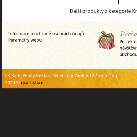
Další produkty z kategorie
K
Informace o ochraně osobních údajů
Parametry webu
Perfektn
návštěv
obchodu
LK Baits Pelety ReStart Pellets Ice Vanille 12-17mm 1kg
2020 ©
qcart.store