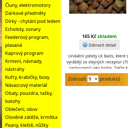
Čluny, elektromotory
Dárkové předměty
Dírky - chytání pod ledem
Echoloty, sonary
165 Kč
skladem
Feederový program,
plavaná
Zobrazit detail
Kaprový program
Unikátní pelety LK Baits, které 
Krmení, návnady,
vyrábějí ze stejných receptur (
zastoupení) jako boilie. Takže 
nástrahy
každému boilies z nabídky dru
Kufry, krabičky, boxy
Zobrazit
produktů
Rest
Návazcový materiál
Obaly, pouzdra, tašky,
batohy
Oblečení, obuv
Olověné zátěže, krmítka
Peany, kleště, nůžky