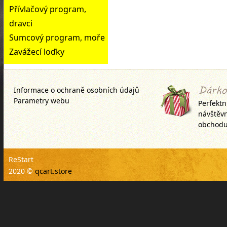
Přívlačový program,
dravci
Sumcový program, moře
Zavážecí loďky
Informace o ochraně osobních údajů
Parametry webu
Perfektn
návštěv
obchodu
ReStart
2020 ©
qcart.store