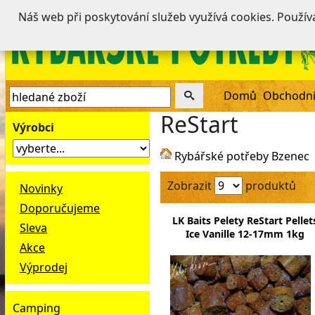
Náš web při poskytování služeb využívá cookies. Použí
Domů
Obchodní
ReStart
Výrobci
Rybářské potřeby Bzenec
Zobrazit
produktů
Novinky
Doporučujeme
LK Baits Pelety ReStart Pellet
Sleva
Ice Vanille 12-17mm 1kg
Akce
Výprodej
Camping