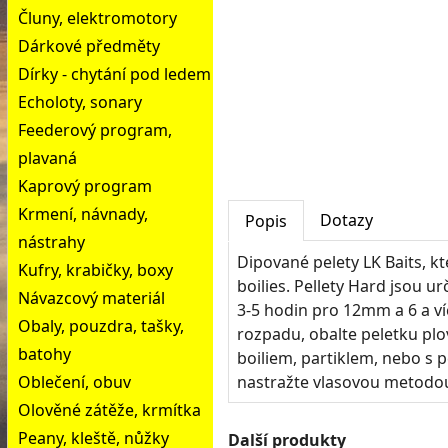
Čluny, elektromotory
Dárkové předměty
Dírky - chytání pod ledem
Echoloty, sonary
Feederový program,
plavaná
Kaprový program
Krmení, návnady,
Dotazy
Popis
nástrahy
Dipované pelety LK Baits, kt
Kufry, krabičky, boxy
boilies. Pellety Hard jsou ur
Návazcový materiál
3-5 hodin pro 12mm a 6 a v
Obaly, pouzdra, tašky,
rozpadu, obalte peletku pl
batohy
boiliem, partiklem, nebo s p
Oblečení, obuv
nastražte vlasovou metodo
Olověné zátěže, krmítka
Peany, kleště, nůžky
Další produkty