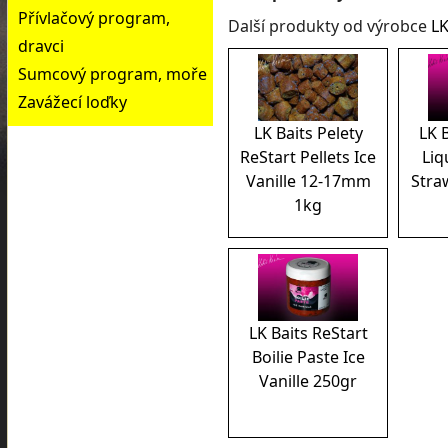
Přívlačový program,
Další produkty od výrobce
LK
dravci
Sumcový program, moře
Zavážecí loďky
LK Baits Pelety
LK 
ReStart Pellets Ice
Liq
Vanille 12-17mm
Stra
1kg
LK Baits ReStart
Boilie Paste Ice
Vanille 250gr