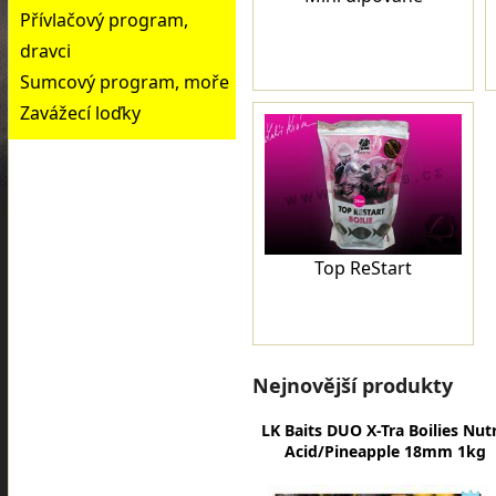
Přívlačový program,
dravci
Sumcový program, moře
Zavážecí loďky
Top ReStart
Nejnovější produkty
LK Baits DUO X-Tra Boilies Nutr
Acid/Pineapple 18mm 1kg