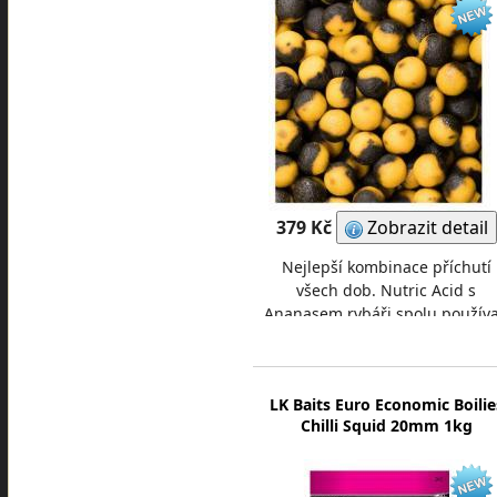
379 Kč
Zobrazit detail
Nejlepší kombinace příchutí
všech dob. Nutric Acid s
Ananasem rybáři spolu používa
už mnoho let s velkými úspěch
Díky tomuto mixu jsou e
LK Baits Euro Economic Boilie
Chilli Squid 20mm 1kg