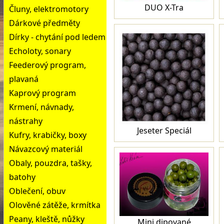
DUO X-Tra
Čluny, elektromotory
Dárkové předměty
Dírky - chytání pod ledem
Echoloty, sonary
Feederový program,
plavaná
Kaprový program
Krmení, návnady,
nástrahy
Jeseter Speciál
Kufry, krabičky, boxy
Návazcový materiál
Obaly, pouzdra, tašky,
batohy
Oblečení, obuv
Olověné zátěže, krmítka
Peany, kleště, nůžky
Mini dipované