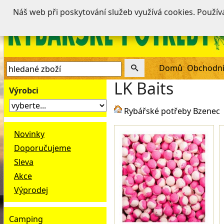
Náš web při poskytování služeb využívá cookies. Použí
Domů
Obchodní
LK Baits
Výrobci
Rybářské potřeby Bzenec
Novinky
Doporučujeme
Sleva
Akce
Výprodej
Camping