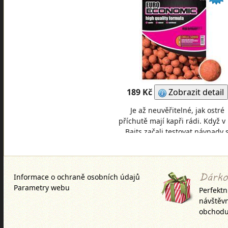
189 Kč
Zobrazit detail
Je až neuvěřitelné, jak ostré
příchutě mají kapři rádi. Když v
Baits začali testovat návnady 
přídavkem esenciálních olejů
Chili, měli j
Informace o ochraně osobních údajů
Parametry webu
Perfektn
návštěv
obchodu