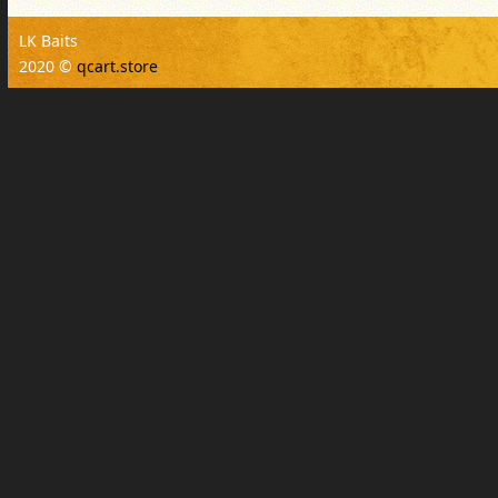
LK Baits
2020 ©
qcart.store