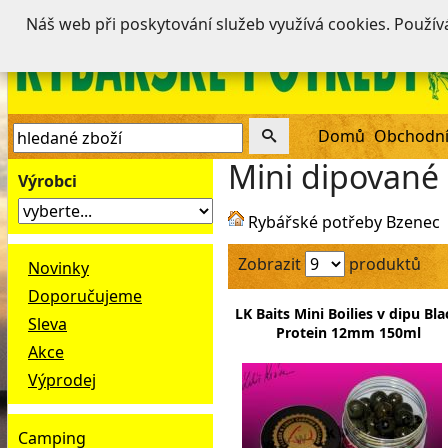
Náš web při poskytování služeb využívá cookies. Použí
Domů
Obchodní
Mini dipované
Výrobci
Rybářské potřeby Bzenec
Zobrazit
produktů
Novinky
Doporučujeme
LK Baits Mini Boilies v dipu Bla
Sleva
Protein 12mm 150ml
Akce
Výprodej
Camping