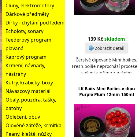
Čluny, elektromotory
Dárkové předměty
Dírky - chytání pod ledem
Echoloty, sonary
139 Kč
skladem
Feederový program,
plavaná
Zobrazit detail
Kaprový program
Čerstvé dipované Mini boilies
Krmení, návnady,
Fresh boilie neprochází proces
sušení a přímo z našeho
nástrahy
konvenktomatu míří do lázně z A
Kufry, krabičky, boxy
Amino Nutricu a př
LK Baits Mini Boilies v dipu
Návazcový materiál
Purple Plum 12mm 150ml
Obaly, pouzdra, tašky,
batohy
Oblečení, obuv
Olověné zátěže, krmítka
Peany, kleště, nůžky