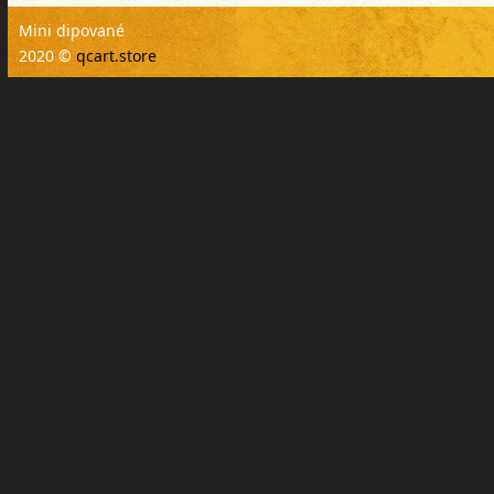
Mini dipované
2020 ©
qcart.store