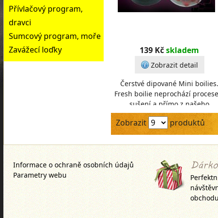
Přívlačový program,
dravci
Sumcový program, moře
Zavážecí loďky
139 Kč
skladem
Zobrazit detail
Čerstvé dipované Mini boilies
Fresh boilie neprochází proces
sušení a přímo z našeho
konvenktomatu míří do lázně z A
Zobrazit
produktů
Amino Nutricu a př
Informace o ochraně osobních údajů
Parametry webu
Perfektn
návštěv
obchodu