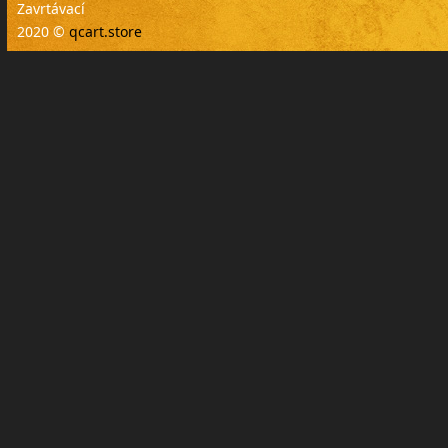
Zavrtávací
2020 ©
qcart.store