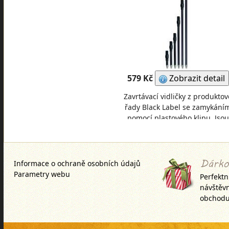
579 Kč
Zobrazit detail
Zavrtávací vidličky z produktov
řady Black Label se zamykání
pomocí plastového klipu. Jsou
velmi lehké a přitom pevné. Ma
šroubení, díky
Informace o ochraně osobních údajů
Parametry webu
Perfektn
návštěv
obchodu