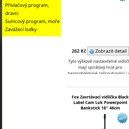
Přívlačový program,
dravci
Sumcový program, moře
Zavážecí loďky
262 Kč
Zobrazit detail
Tyto výškově nastavitelné vidlič
mají spirálový hrot pro
bezproblémové zašroubování i 
tvrdého povrchu v suchém
období.
Fox Zavrtávací vidlička Black
Label Cam Lok Powerpoint
Bankstick 18'' 46cm