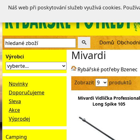
Náš web při poskytování služeb využívá cookies. Použí
Domů
Obchodní
Mivardi
Výrobci
Rybářské potřeby Bzenec
Zobrazit
produktů
Novinky
Doporučujeme
Mivardi Vidlička Professional
Sleva
Long Spike 105
Akce
Výprodej
Camping