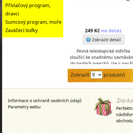
Přívlačový program,
dravci
Sumcový program, moře
Zavážecí loďky
249 Kč
na dotaz
Zobrazit detail
Pevná teleskopická vidlička
sloužící ke snadnému zavrtávání
do tvrdých povrchů, lze ji použít
jako tyč k bivaku. Vyrobena z
Zobrazit
produktů
hliníku.
Informace o ochraně osobních údajů
Parametry webu
Perfektn
návštěv
obchodu