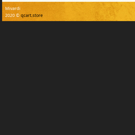
Mivardi
2020 ©
qcart.store