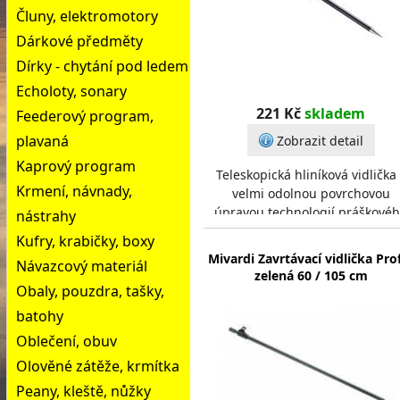
Čluny, elektromotory
Dárkové předměty
Dírky - chytání pod ledem
Echoloty, sonary
221 Kč
skladem
Feederový program,
plavaná
Zobrazit detail
Kaprový program
Teleskopická hliníková vidlička
Krmení, návnady,
velmi odolnou povrchovou
úpravou technologií práškové
nástrahy
barvení. Je vybavena extrémn
Kufry, krabičky, boxy
dlouhým plným hrotem
Mivardi Zavrtávací vidlička Prof
Návazcový materiál
zelená 60 / 105 cm
Obaly, pouzdra, tašky,
batohy
Oblečení, obuv
Olověné zátěže, krmítka
Peany, kleště, nůžky