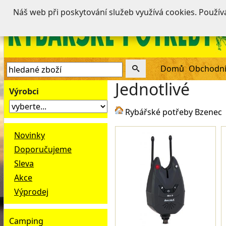
Náš web při poskytování služeb využívá cookies. Použí
Domů
Obchodní
Jednotlivé
Výrobci
Rybářské potřeby Bzenec
Novinky
Doporučujeme
Sleva
Akce
Výprodej
Camping