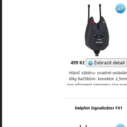
499 Kč
Zobrazit detail
Hlásič záběru- snadné ovládán
díky tlačítkům- konektor 2,5m
pro připojení swingeru (na pra
straně přístroje)- citlivost: 8
úrovní- hlasi
Delphin Signalizátor FX1