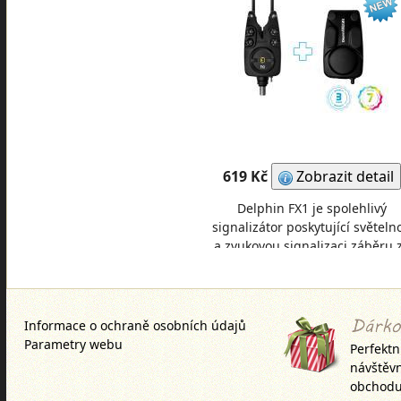
619 Kč
Zobrazit detail
Delphin FX1 je spolehlivý
signalizátor poskytující světeln
a zvukovou signalizaci záběru 
každých okolností. Tělo
signalizátoru je vyrob
Informace o ochraně osobních údajů
Parametry webu
Perfektn
návštěv
obchodu