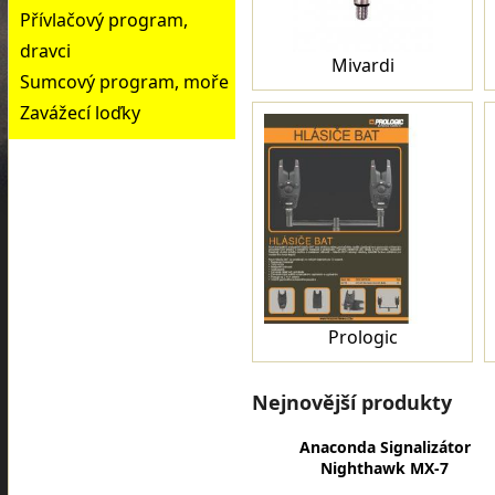
Přívlačový program,
dravci
Mivardi
Sumcový program, moře
Zavážecí loďky
Prologic
Nejnovější produkty
Anaconda Signalizátor
Nighthawk MX-7