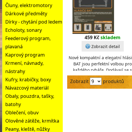
Čluny, elektromotory
Dárkové předměty
Dírky - chytání pod ledem
Echoloty, sonary
459 Kč
skladem
Feederový program,
plavaná
Zobrazit detail
Kaprový program
Nové kompaktní a elegatní hlás
Krmení, návnady,
BAT jsou perfektní volbou pro
každého rybáře. Dodávají se s
nástrahy
gumovým ochranným pouzdr
Kufry, krabičky, boxy
Zobrazit
produktů
pro snadný a bezpeč
Návazcový materiál
Obaly, pouzdra, tašky,
batohy
Oblečení, obuv
Olověné zátěže, krmítka
Peany, kleště, nůžky