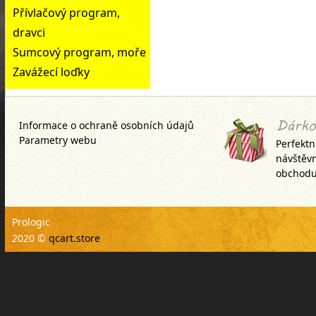
Přívlačový program,
dravci
Sumcový program, moře
Zavážecí loďky
Informace o ochraně osobních údajů
Parametry webu
Perfektn
návštěv
obchodu
Prologic
2020 ©
qcart.store