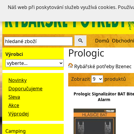
Náš web při poskytování služeb využívá cookies. Použí
Domů
Obchodní
Prologic
Výrobci
Rybářské potřeby Bzenec
Zobrazit
produktů
Novinky
Doporučujeme
Prologic Signalizátor BAT Bit
Sleva
Alarm
Akce
Výprodej
Camping