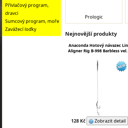
Přívlačový program,
dravci
Prologic
Sumcový program, moře
Zavážecí loďky
Nejnovější produkty
Anaconda Hotový návazec Li
Aligner Rig B-998 Barbless vel.
128 Kč
Zobrazit detail