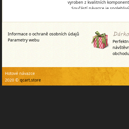
vyroben z kvalitních komponent
Součástí návazce je spolehliv
obratlík, kvalitní háček bez
protihrotu z řa
Informace o ochraně osobních údajů
Parametry webu
Perfektn
návštěv
obchodu
Hotové návazce
2020 ©
qcart.store