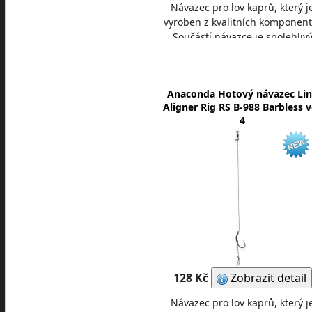
Návazec pro lov kaprů, který j
vyroben z kvalitních komponent
Součástí návazce je spolehliv
rychlovýměnný obratlík s
převlekem, kvalitní
Anaconda Hotový návazec Li
Aligner Rig RS B-988 Barbless v
4
128 Kč
Zobrazit detail
Návazec pro lov kaprů, který j