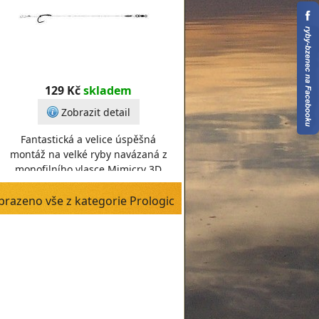
129 Kč
skladem
Zobrazit detail
Fantastická a velice úspěšná
montáž na velké ryby navázaná z
monofilního vlasce Mimicry 3D
Mirage. Ideální na vyvážené
nástrahy nebo panáčky
brazeno vše z kategorie Prologic