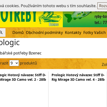
Ne
ívá cookies. Používáním tohoto webu s tím souhlasíte.
Rozu
Domů
Obchodní podmínky
Kontakty
Fotky Vašich
ologic
bářské potřeby Bzenec
razit
produktů
Zo
ogic Hotový návazec Stiff D-
Prologic Hotový návazec Stiff D-
Mirage 3D Camo vel. 2 - 28lb
Rig Mirage 3D Camo vel. 4 - 28lb