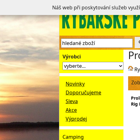
Náš web při poskytování služeb využ
Pr
Výrobci
Ry
Zob
Novinky
Doporučujeme
Prol
Sleva
Rig 
Akce
Výprodej
Camping