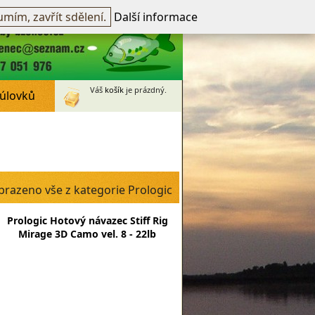
přihlášen -
přihlásit
~
Registrovat
mím, zavřít sdělení.
Další informace
Váš
košík
je prázdný.
 úlovků
brazeno vše z kategorie Prologic
Prologic Hotový návazec Stiff Rig
Mirage 3D Camo vel. 8 - 22lb