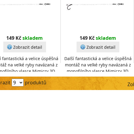
149 Kč
skladem
149 Kč
skladem
Zobrazit detail
Zobrazit detail
í fantastická a velice úspěšná
Další fantastická a velice úspěšná
táž na velké ryby navázaná z
montáž na velké ryby navázaná z
ofilního vlasce Mimicry 3D.
monofilního vlasce Mimicry 3D.
eální na vyvážené nástrahy
Ideální na vyvážené nástrahy
razit
produktů
nebo panáčky.
nebo panáčky.
Zo