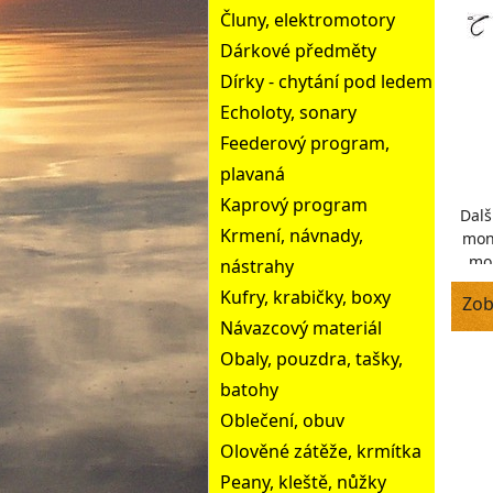
Čluny, elektromotory
Dárkové předměty
Dírky - chytání pod ledem
Echoloty, sonary
Feederový program,
plavaná
Kaprový program
Dalš
Krmení, návnady,
mon
mon
nástrahy
Id
Kufry, krabičky, boxy
Zob
Návazcový materiál
Obaly, pouzdra, tašky,
batohy
Oblečení, obuv
Olověné zátěže, krmítka
Peany, kleště, nůžky