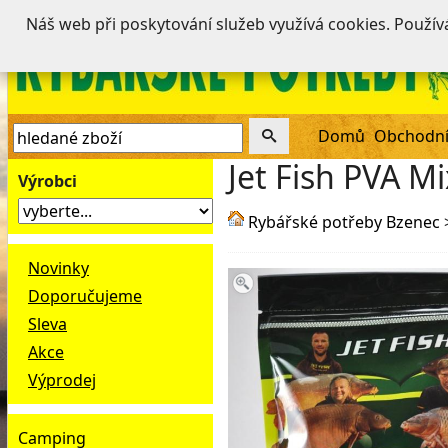
Náš web při poskytování služeb využívá cookies. Použí
Domů
Obchodní
Jet Fish PVA M
Výrobci
Rybářské potřeby Bzenec
Novinky
Doporučujeme
Sleva
Akce
Výprodej
Camping