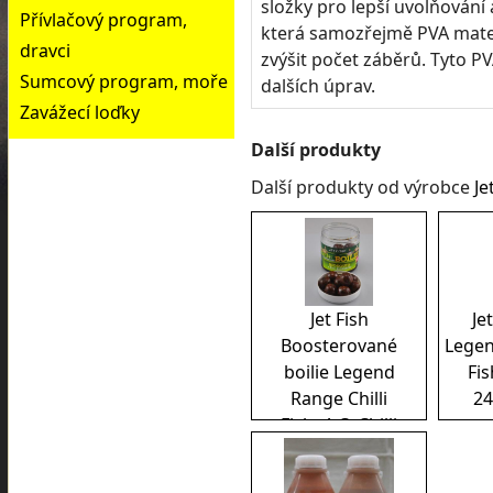
složky pro lepší uvolňování 
Přívlačový program,
která samozřejmě PVA materi
dravci
zvýšit počet záběrů. Tyto P
Sumcový program, moře
dalších úprav.
Zavážecí loďky
Další produkty
Další produkty od výrobce
Je
Jet Fish
Je
Boosterované
Legen
boilie Legend
Fis
Range Chilli
2
Fish+A.C. Chilli
20mm 120gr