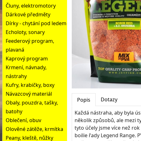
Čluny, elektromotory
Dárkové předměty
Dírky - chytání pod ledem
Echoloty, sonary
Feederový program,
plavaná
Kaprový program
Krmení, návnady,
nástrahy
Kufry, krabičky, boxy
Návazcový materiál
Dotazy
Popis
Obaly, pouzdra, tašky,
batohy
Každá nástraha, aby byla ús
Oblečení, obuv
několik způsobů, ale mezi t
tyto účely jsme více než ro
Olověné zátěže, krmítka
boilie řady Legend Range. P
Peany, kleště, nůžky