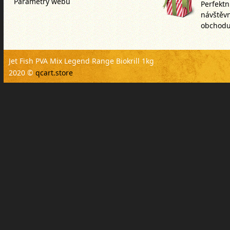
Parametry webu
Perfektn
návštěv
obchodu
Jet Fish PVA Mix Legend Range Biokrill 1kg
2020 ©
qcart.store