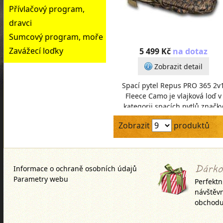
Přívlačový program,
dravci
Sumcový program, moře
Zavážecí loďky
5 499 Kč
na dotaz
Zobrazit detail
Spací pytel Repus PRO 365 2v
Fleece Camo je vlajková loď v
kategorii spacích pytlů značk
Starfishing. Dlouhé dva roky js
Zobrazit
produktů
vyvíjeli, testo
Informace o ochraně osobních údajů
Parametry webu
Perfektn
návštěv
obchodu