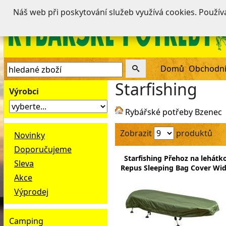
Náš web při poskytování služeb využívá cookies. Použí
Domů
Obchodní
Starfishing
Výrobci
Rybářské potřeby Bzenec
Zobrazit
produktů
Novinky
Doporučujeme
Starfishing Přehoz na lehátk
Sleva
Repus Sleeping Bag Cover Wi
Akce
Výprodej
Camping