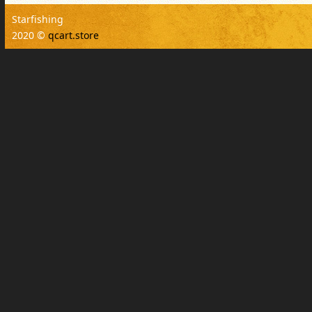
Starfishing
2020 ©
qcart.store