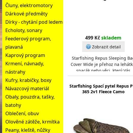
Čluny, elektromotory
Dárkové předměty
Dírky - chytání pod ledem
Echoloty, sonary
499 Kč
skladem
Feederový program,
plavaná
Zobrazit detail
Kaprový program
Starfishing Repus Sleeping Ba
Krmení, návnady,
Cover Wide je přehoz na lehátk
spacák nebo věci, který Vás
nástrahy
ochrání před vlhkem, nežádou
Kufry, krabičky, boxy
rosou, menším deš
Starfishing Spací pytel Repus 
Návazcový materiál
365 2v1 Fleece Camo
Obaly, pouzdra, tašky,
batohy
Oblečení, obuv
Olověné zátěže, krmítka
Peany, kleště, nůžky