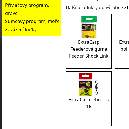
Přívlačový program,
Další produkty od výrobce
Zf
dravci
Sumcový program, moře
Zavážecí loďky
ExtraCarp
Extr
Feederová guma
boi
Feeder Shock Link
ExtraCarp Obratlík
16