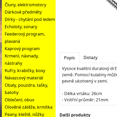
Čluny, elektromotory
Dárkové předměty
Dírky - chytání pod ledem
Echoloty, sonary
Feederový program,
plavaná
Kaprový program
Krmení, návnady,
Dotazy
Popis
nástrahy
Vysoce kvalitní duralový dr
Kufry, krabičky, boxy
země. Pomocí kulatiny může
Návazcový materiál
pevně ukotvený v zemi.
Obaly, pouzdra, tašky,
batohy
- Délka vrtáku: 26cm
Oblečení, obuv
- Vnitřní průměr: 21mm
Olověné zátěže, krmítka
Peany, kleště, nůžky
Další produkty