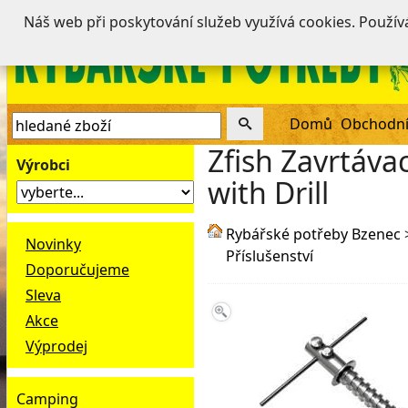
Náš web při poskytování služeb využívá cookies. Použí
Domů
Obchodní
Zfish Zavrtáva
Výrobci
with Drill
Rybářské potřeby Bzenec
Novinky
Příslušenství
Doporučujeme
Sleva
Akce
Výprodej
Camping