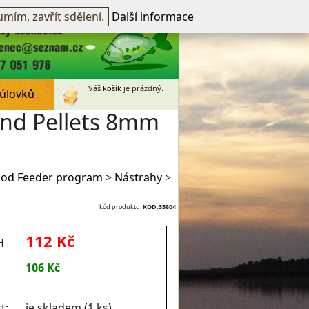
přihlášen -
přihlásit
~
Registrovat
mím, zavřít sdělení.
Další informace
Váš
košík
je prázdný.
 úlovků
nd Pellets 8mm
od Feeder program
>
Nástrahy
>
kód produktu:
KOD.35804
112 Kč
H
106 Kč
t:
je skladem (1 ks)