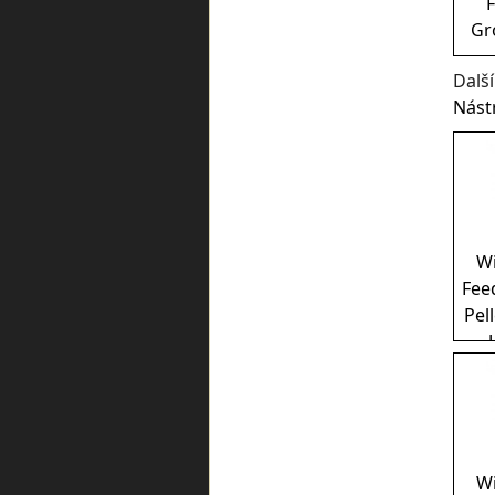
F
Gr
Dalš
Nást
W
Fee
Pel
W