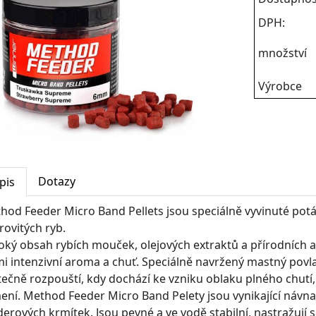
DPH:
množství
Výrobce
Dotazy
pis
hod Feeder Micro Band Pellets jsou speciálně vyvinuté potáp
rovitých ryb.
oký obsah rybích mouček, olejových extraktů a přírodních 
mi intenzivní aroma a chuť. Speciálně navržený mastný povl
tečně rozpouští, kdy dochází ke vzniku oblaku plného chutí,
ení. Method Feeder Micro Band Pelety jsou vynikající náv
derových krmítek. Jsou pevné a ve vodě stabilní, nastražují