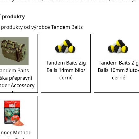
í produkty
í produkty od výrobce
Tandem Baits
Tandem Baits Zig
Tandem Baits Zig
Balls 14mm bílo/
Balls 10mm žluto
andem Baits
černé
černé
ška přepravní
ader Accessory
L
inner Method