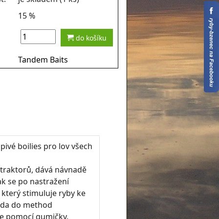
15 %
do košíku
Tandem Baits
ivé boilies pro lov všech
atraktorů, dává návnadě
ak se po nastražení
 který stimuluje ryby ke
nada do method
 se pomocí gumičky.