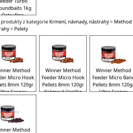
eeder Turbo
oundbaits 1kg
Ostružina
í produkty z kategorie
Krmení, návnady, nástrahy
>
Method 
rahy
>
Pelety
inner Method
Winner Method
Winner Method
der Micro Hook
Feeder Micro Hook
Feeder Micro Ban
lets 8mm 120gr
Pellets 8mm 120gr
Pellets 8mm 120g
Ultra Scopex
Krémová Vanilka
Ultra Scopex
inner Method