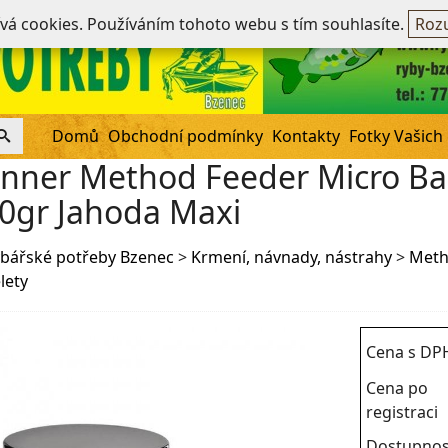
Ne
ívá cookies. Používáním tohoto webu s tím souhlasíte.
Rozu
Domů
Obchodní podmínky
Kontakty
Fotky Vašich
nner Method Feeder Micro Ba
0gr Jahoda Maxi
bářské potřeby Bzenec
>
Krmení, návnady, nástrahy
>
Meth
lety
Cena s DP
Cena po
registraci
Dostupnos