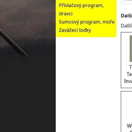
Přívlačový program,
dravci
Dalš
Sumcový program, moře
Dalš
Zavážecí loďky
T
Ta
Inv
W