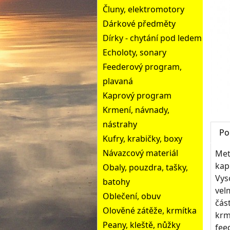
Čluny, elektromotory
Dárkové předměty
Dírky - chytání pod ledem
Echoloty, sonary
Feederový program,
plavaná
Kaprový program
Krmení, návnady,
nástrahy
Po
Kufry, krabičky, boxy
Návazcový materiál
Met
kap
Obaly, pouzdra, tašky,
Vys
batohy
vel
Oblečení, obuv
čás
Olověné zátěže, krmítka
krm
Peany, kleště, nůžky
fee