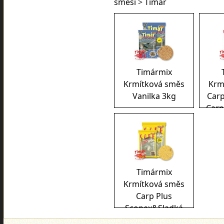
směsi
>
Timár
Timármix
Krmítková směs
Krm
Vanilka 3kg
Carp
Carp
Timármix
Krmítková směs
Carp Plus
Scopex&Sladká
kukuřice 3kg