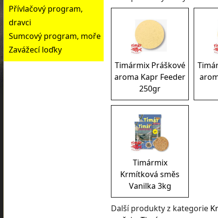
Přívlačový program,
dravci
Sumcový program, moře
Zavážecí loďky
Timármix Práškové
Timá
aroma Kapr Feeder
arom
250gr
Timármix
Krmítková směs
Vanilka 3kg
Další produkty z kategorie
K