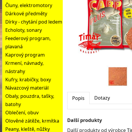
Čluny, elektromotory
Dárkové předměty
Dírky - chytání pod ledem
Echoloty, sonary
Feederový program,
plavaná
Kaprový program
Krmení, návnady,
nástrahy
Kufry, krabičky, boxy
Návazcový materiál
Obaly, pouzdra, tašky,
Dotazy
Popis
batohy
Oblečení, obuv
Další produkty
Olověné zátěže, krmítka
Peany, kleště, nůžky
Další produkty od výrobce
T