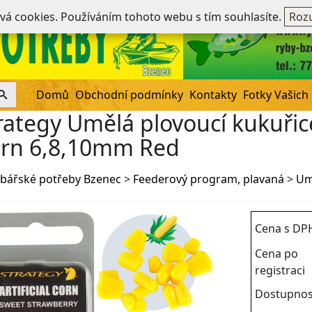
Ne
ívá cookies. Používáním tohoto webu s tím souhlasíte.
Rozu
Domů
Obchodní podmínky
Kontakty
Fotky Vašich
rategy Umělá plovoucí kukuřice
rn 6,8,10mm Red
bářské potřeby Bzenec
>
Feederový program, plavaná
>
Um
Cena s DP
Cena po
registraci
Dostupnos