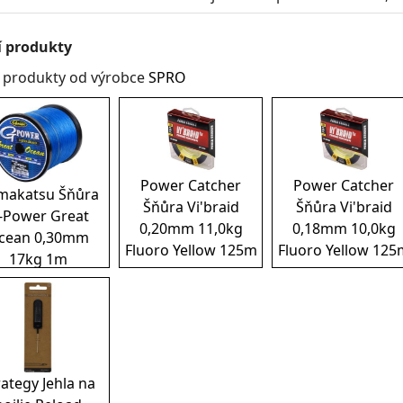
í produkty
í produkty od výrobce
SPRO
Power Catcher
Power Catcher
makatsu Šňůra
Šňůra Vi'braid
Šňůra Vi'braid
-Power Great
0,20mm 11,0kg
0,18mm 10,0kg
cean 0,30mm
Fluoro Yellow 125m
Fluoro Yellow 125
17kg 1m
rategy Jehla na