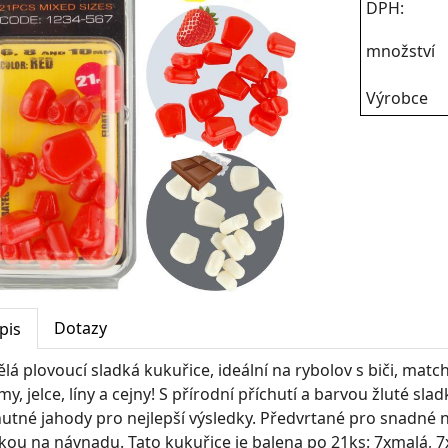
DPH:
množství
Výrobce
Dotazy
pis
lá plovoucí sladká kukuřice, ideální na rybolov s biči, match
y, jelce, líny a cejny! S přírodní příchutí a barvou žluté sla
hutné jahody pro nejlepší výsledky. Předvrtané pro snadné n
kou na návnadu. Tato kukuřice je balena po 21ks: 7xmalá, 7x