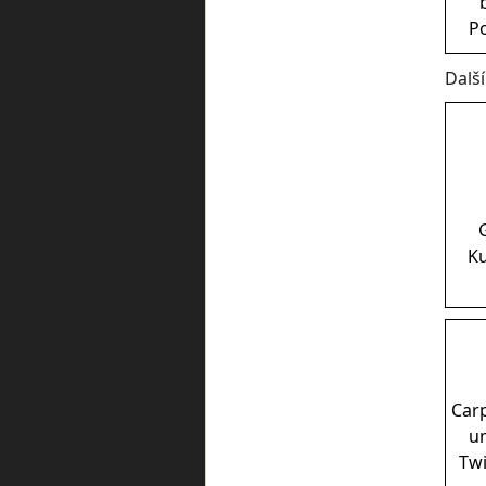
P
Dalš
Ku
Car
u
Twi