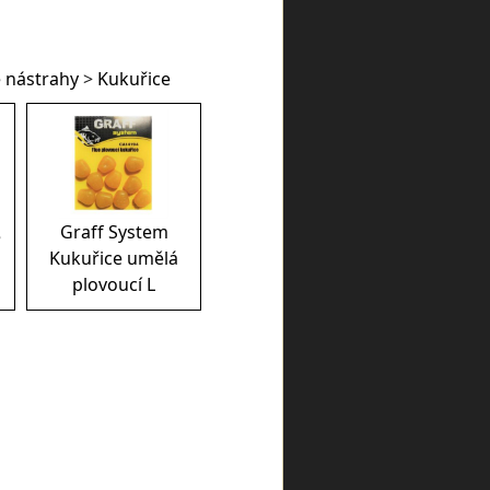
 nástrahy
>
Kukuřice
Graff System
e
Kukuřice umělá
plovoucí L