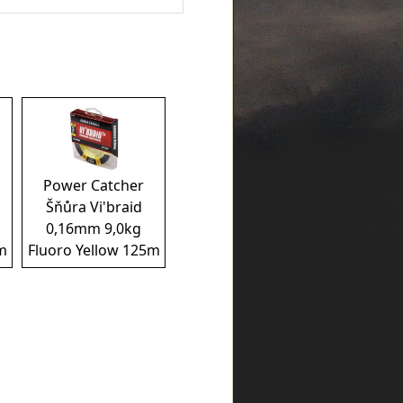
Power Catcher
Šňůra Vi'braid
0,16mm 9,0kg
m
Fluoro Yellow 125m