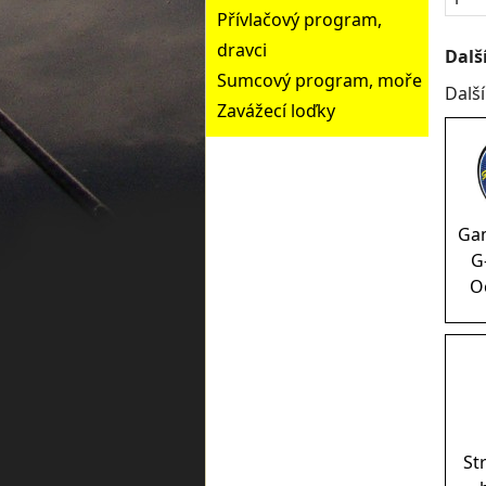
Přívlačový program,
dravci
Dalš
Sumcový program, moře
Dalš
Zavážecí loďky
Ga
G
O
St