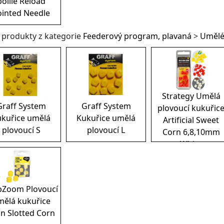
boilie Reload
ointed Needle
í produkty z kategorie
Feederový program, plavaná
>
Umělé
Strategy Umělá
Graff System
Graff System
plovoucí kukuřic
kuřice umělá
Kukuřice umělá
Artificial Sweet
plovoucí S
plovoucí L
Corn 6,8,10mm
White
pZoom Plovoucí
mělá kukuřice
n Slotted Corn