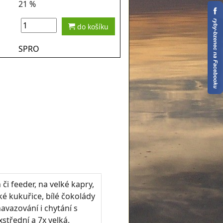
21 %
do košíku
SPRO
 či feeder, na velké kapry,
dké kukuřice, bílé čokolády
avazování i chytání s
střední a 7x velká.