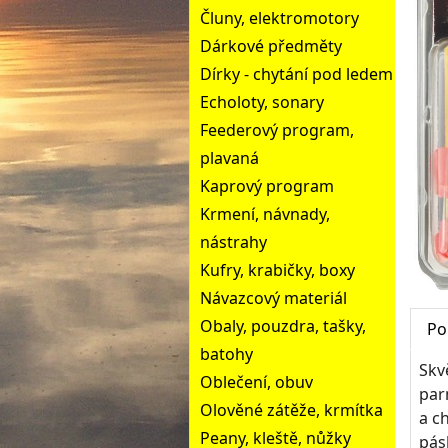
Čluny, elektromotory
Dárkové předměty
Dírky - chytání pod ledem
Echoloty, sonary
Feederový program,
plavaná
Kaprový program
Krmení, návnady,
nástrahy
Kufry, krabičky, boxy
Návazcový materiál
Obaly, pouzdra, tašky,
Po
batohy
Skvě
Oblečení, obuv
parm
Olověné zátěže, krmítka
a c
Peany, kleště, nůžky
pás