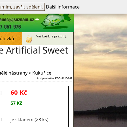
přihlášen -
přihlásit
~
Registrovat
mím, zavřít sdělení.
Další informace
Váš
košík
je prázdný.
 úlovků
 Artificial Sweet
ělé nástrahy
>
Kukuřice
kód produktu:
KOD.8110-202
60 Kč
H
57 Kč
t:
je skladem (>3 ks)