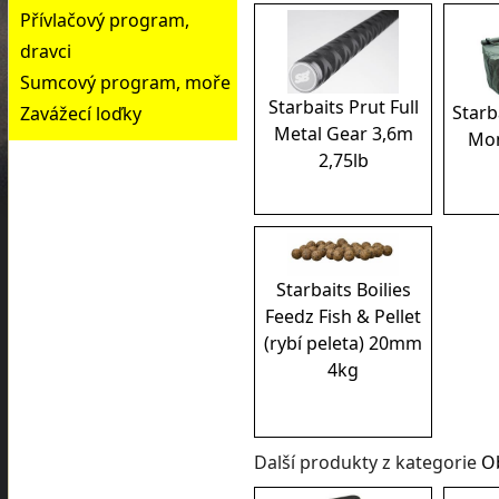
Přívlačový program,
dravci
Sumcový program, moře
Starbaits Prut Full
Starb
Zavážecí loďky
Metal Gear 3,6m
Mon
2,75lb
Starbaits Boilies
Feedz Fish & Pellet
(rybí peleta) 20mm
4kg
Další produkty z kategorie
Ob