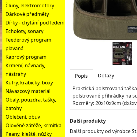
Čluny, elektromotory
Dárkové předměty
Dírky - chytání pod ledem
Echoloty, sonary
Feederový program,
plavaná
Kaprový program
Krmení, návnady,
nástrahy
Dotazy
Popis
Kufry, krabičky, boxy
Praktická polstrovaná tašk
Návazcový materiál
polstrované přihrádky na su
Obaly, pouzdra, tašky,
Rozměry: 20x10x9cm (dxšxv
batohy
Oblečení, obuv
Další produkty
Olověné zátěže, krmítka
Další produkty od výrobce
St
Peany, kleště, nůžky