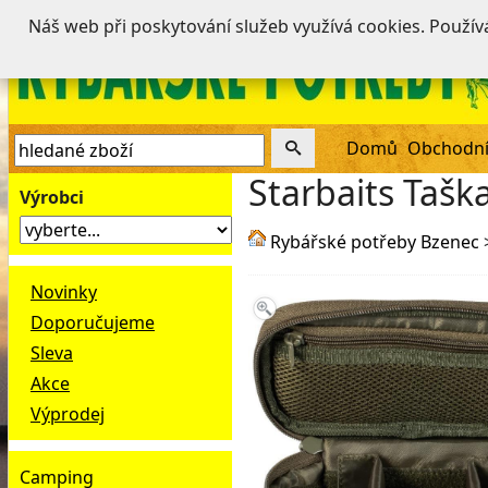
Náš web při poskytování služeb využívá cookies. Použí
Domů
Obchodní
Starbaits Tašk
Výrobci
Rybářské potřeby Bzenec
Novinky
Doporučujeme
Sleva
Akce
Výprodej
Camping