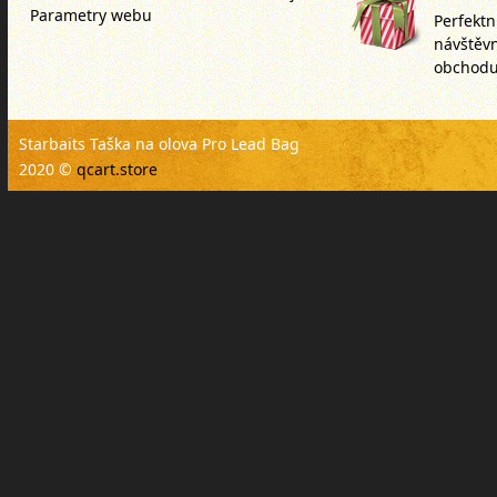
Parametry webu
Perfektn
návštěv
obchodu
Starbaits Taška na olova Pro Lead Bag
2020 ©
qcart.store