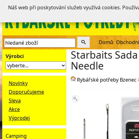
Náš web při poskytování služeb využívá cookies. Použí
Domů
Obchodní
Starbaits Sada 
Výrobci
Needle
Rybářské potřeby Bzenec
Novinky
Doporučujeme
Sleva
Akce
Výprodej
Camping