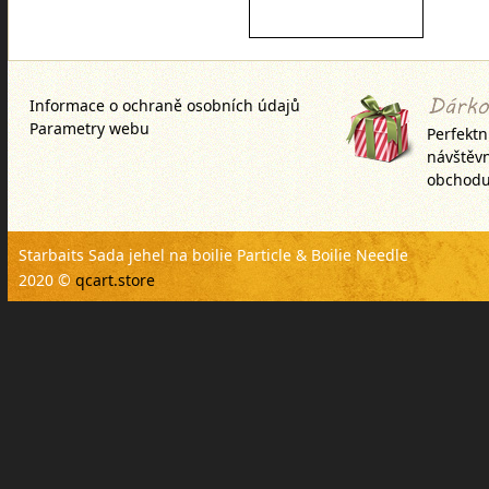
Informace o ochraně osobních údajů
Parametry webu
Perfektn
návštěv
obchodu
Starbaits Sada jehel na boilie Particle & Boilie Needle
2020 ©
qcart.store