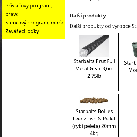
Přívlačový program,
dravci
Další produkty
Sumcový program, moře
Další produkty od výrobce
St
Zavážecí loďky
Starbaits Prut Full
Starb
Metal Gear 3,6m
Mon
2,75lb
Starbaits Boilies
Feedz Fish & Pellet
(rybí peleta) 20mm
4kg