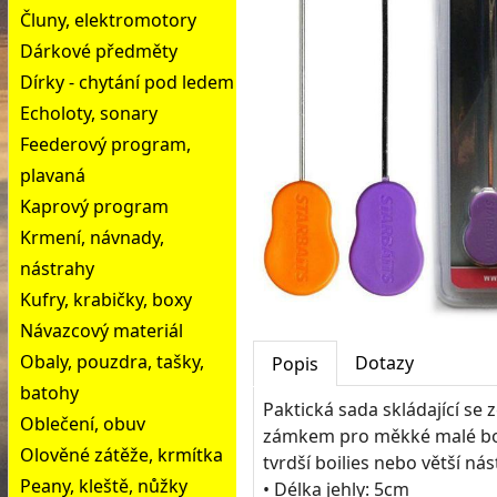
Čluny, elektromotory
Dárkové předměty
Dírky - chytání pod ledem
Echoloty, sonary
Feederový program,
plavaná
Kaprový program
Krmení, návnady,
nástrahy
Kufry, krabičky, boxy
Návazcový materiál
Obaly, pouzdra, tašky,
Dotazy
Popis
batohy
Paktická sada skládající se z
Oblečení, obuv
zámkem pro měkké malé boil
Olověné zátěže, krmítka
tvrdší boilies nebo větší nás
Peany, kleště, nůžky
• Délka jehly: 5cm