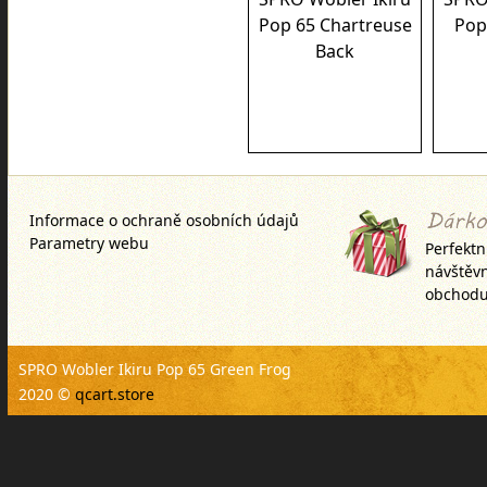
Pop 65 Chartreuse
Pop 
Back
Informace o ochraně osobních údajů
Parametry webu
Perfektn
návštěv
obchodu
SPRO Wobler Ikiru Pop 65 Green Frog
2020 ©
qcart.store