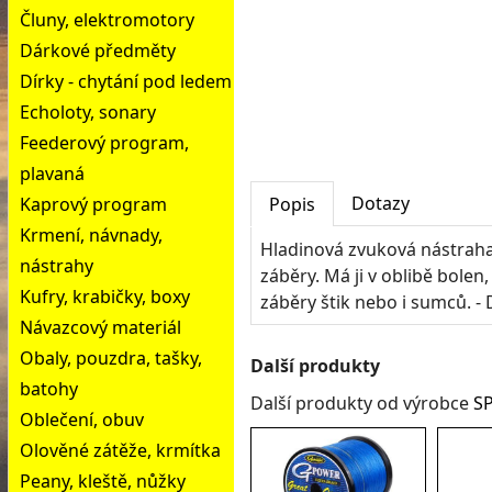
Čluny, elektromotory
Dárkové předměty
Dírky - chytání pod ledem
Echoloty, sonary
Feederový program,
plavaná
Dotazy
Kaprový program
Popis
Krmení, návnady,
Hladinová zvuková nástraha 
nástrahy
záběry. Má ji v oblibě bolen,
Kufry, krabičky, boxy
záběry štik nebo i sumců. - 
Návazcový materiál
Obaly, pouzdra, tašky,
Další produkty
batohy
Další produkty od výrobce
S
Oblečení, obuv
Olověné zátěže, krmítka
Peany, kleště, nůžky