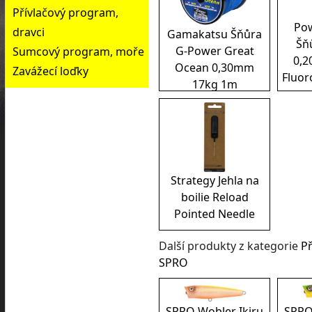
Přívlačový program,
Pow
dravci
Gamakatsu Šňůra
Šňů
G-Power Great
Sumcový program, moře
0,2
Ocean 0,30mm
Zavážecí loďky
Fluor
17kg 1m
Strategy Jehla na
boilie Reload
Pointed Needle
Další produkty z kategorie
Př
SPRO
SPRO Wobler Ikiru
SPRO