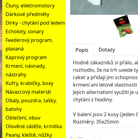
Čluny, elektromotory
Dárkové předměty
Dírky - chytání pod ledem
Echoloty, sonary
Feederový program,
plavaná
Dotazy
Popis
Kaprový program
Hodně zákazníků si přálo, a
Krmení, návnady,
rozhodlo, že na trh uvede t
nástrahy
raket a přidají jim schopno
Kufry, krabičky, boxy
krmení ani letové vlastnosti
Návazcový materiál
Jejich alternativní využití j
chytání z hladiny.
Obaly, pouzdra, tašky,
batohy
V balení jsou 2 kusy (jeden 
Oblečení, obuv
Rozměry: 35x25mm
Olověné zátěže, krmítka
Peany, kleště, nůžky