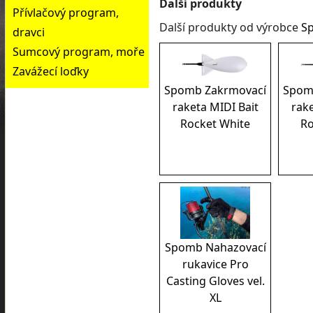
Další produkty
Přívlačový program,
Další produkty od výrobce
S
dravci
Sumcový program, moře
Zavážecí loďky
Spomb Zakrmovací
Spom
raketa MIDI Bait
rake
Rocket White
Ro
Spomb Nahazovací
rukavice Pro
Casting Gloves vel.
XL