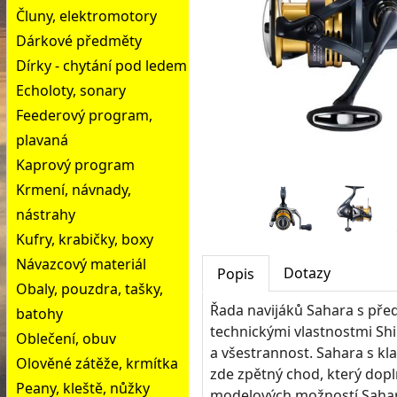
Čluny, elektromotory
Dárkové předměty
Dírky - chytání pod ledem
Echoloty, sonary
Feederový program,
plavaná
Kaprový program
Krmení, návnady,
nástrahy
Kufry, krabičky, boxy
Návazcový materiál
Dotazy
Popis
Obaly, pouzdra, tašky,
Řada navijáků Sahara s pře
batohy
technickými vlastnostmi Shi
Oblečení, obuv
a všestrannost. Sahara s kla
Olověné zátěže, krmítka
zde zpětný chod, který dop
Peany, kleště, nůžky
modelových možností Sahary 