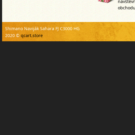
návštěv
obchodu
Shimano Naviják Sahara FJ C3000 HG
2020 ©
qcart.store