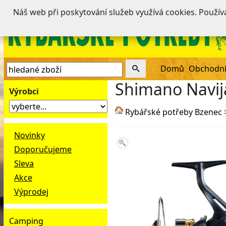
Náš web při poskytování služeb využívá cookies. Použí
Domů
Obchodní
Shimano Navij
Výrobci
Rybářské potřeby Bzenec
Novinky
Doporučujeme
Sleva
Akce
Výprodej
Camping