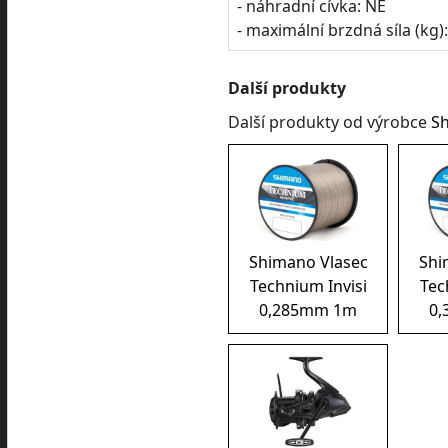
- náhradní cívka: NE
- maximální brzdná síla (kg):
Další produkty
Další produkty od výrobce
S
Shimano Vlasec
Shi
Technium Invisi
Tec
0,285mm 1m
0