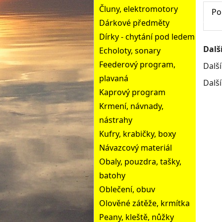
Čluny, elektromotory
Po
Dárkové předměty
Dírky - chytání pod ledem
Dalš
Echoloty, sonary
Feederový program,
Dalš
plavaná
Dalš
Kaprový program
Krmení, návnady,
nástrahy
Kufry, krabičky, boxy
Návazcový materiál
Obaly, pouzdra, tašky,
batohy
Oblečení, obuv
Olověné zátěže, krmítka
Peany, kleště, nůžky