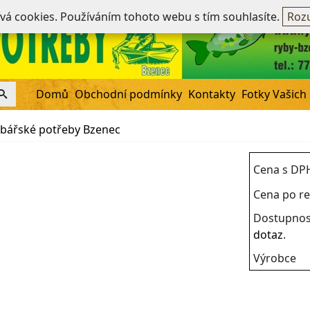
Ne
ívá cookies. Používáním tohoto webu s tím souhlasíte.
Rozu
Domů
Obchodní podmínky
Kontakty
Fotky Vašich
bářské potřeby Bzenec
Cena s DP
Cena po re
Dostupnos
dotaz
.
Výrobce