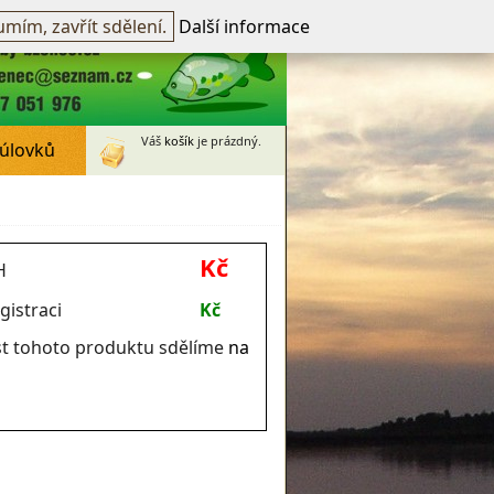
přihlášen -
přihlásit
~
Registrovat
mím, zavřít sdělení.
Další informace
Váš
košík
je prázdný.
 úlovků
Kč
H
gistraci
Kč
t tohoto produktu sdělíme
na