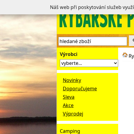
Náš web při poskytování služeb využ
Výrobci
Ry
Novinky
Doporučujeme
Sleva
Akce
Výprodej
Camping