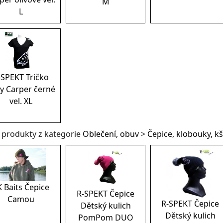
M
L
-SPEKT Tričko
y Carper černé
vel. XL
í produkty z kategorie
Oblečení, obuv
>
Čepice, klobouky, kš
K Baits Čepice
R-SPEKT Čepice
Camou
R-SPEKT Čepice
Dětský kulich
Dětský kulich
PomPom DUO