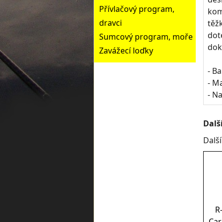
Přívlačový program,
kom
dravci
těž
dot
Sumcový program, moře
dok
Zavážecí loďky
- B
- M
- Na
Dalš
Dalš
R
Car