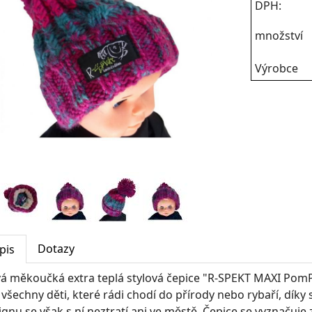
DPH:
množství
Výrobce
Dotazy
pis
á měkoučká extra teplá stylová čepice "R-SPEKT MAXI Pom
 všechny děti, které rádi chodí do přírody nebo rybaří, dík
ignu se však s ní neztratí ani ve městě. Čepice se vyznačuj