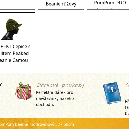
PomPom DUO
Beanie růžový
Beanie tmavě
modrý
SPEKT Čepice s
šiltem Peaked
eanie Camou
jů
Perfektní dárek pro
návštěvníky našeho
Př
obchodu.
f
bu
 PomPom beanie modrovínový 52 - 56cm