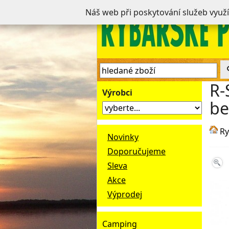
Náš web při poskytování služeb využ
R-
Výrobci
be
Ry
Novinky
Doporučujeme
Sleva
Akce
Výprodej
Camping