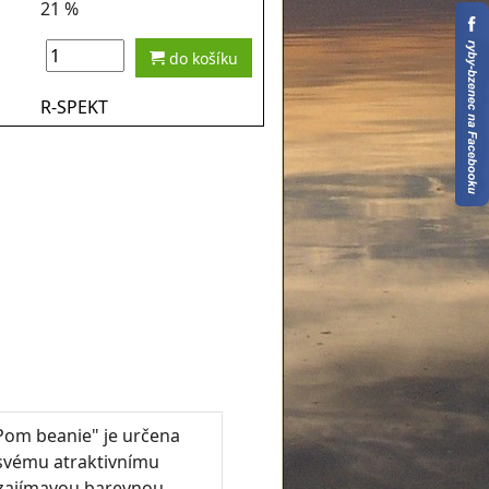
21 %
do košíku
R-SPEKT
Pom beanie" je určena
y svému atraktivnímu
e zajímavou barevnou