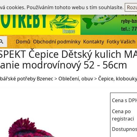
Ne
ívá cookies. Používáním tohoto webu s tím souhlasíte.
Rozu
Domů
Obchodní podmínky
Kontakty
Fotky Vašich
SPEKT Čepice Dětský kulich 
anie modrovínový 52 - 56cm
bářské potřeby Bzenec
>
Oblečení, obuv
>
Čepice, klobouky,
Cena s DP
Cena po
registraci
Dostupnos