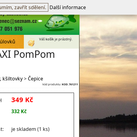
přihlášen -
přihlásit
~
Registrovat
mím, zavřít sdělení.
Další informace
Váš
košík
je prázdný.
 úlovků
MAXI PomPom
 kšiltovky
>
Čepice
kód produktu:
KOD.761211
349 Kč
H
332 Kč
t:
je skladem (1 ks)