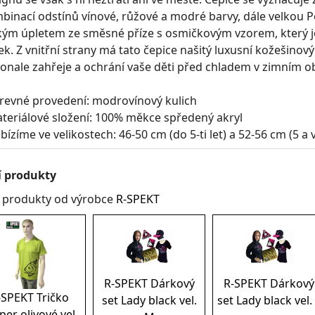
binací odstínů vínové, růžové a modré barvy, dále velkou
kým úpletem ze směsné příze s osmičkovým vzorem, který j
ek. Z vnitřní strany má tato čepice našitý luxusní kožešinový
onale zahřeje a ochrání vaše děti před chladem v zimním o
arevné provedení: modrovínový kulich
ateriálové složení: 100% měkce spředený akryl
bízíme ve velikostech: 46-50 cm (do 5-ti let) a 52-56 cm (5 a v
í produkty
í produkty od výrobce
R-SPEKT
R-SPEKT Dárkový
R-SPEKT Dárkový
-SPEKT Tričko
set Lady black vel.
set Lady black vel.
per olivové vel.