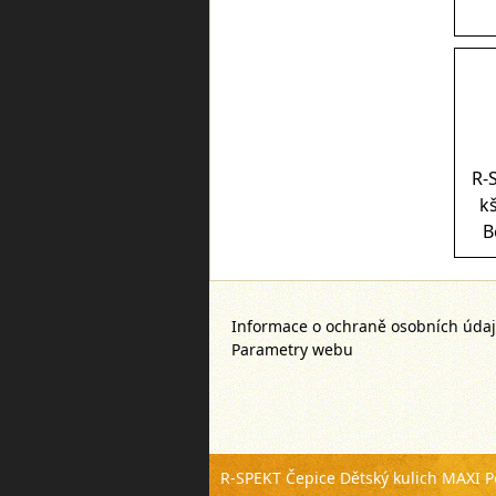
R-
k
B
Informace o ochraně osobních úda
Parametry webu
R-SPEKT Čepice Dětský kulich MAXI