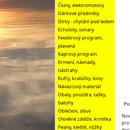
Čluny, elektromotory
Dárkové předměty
Dírky - chytání pod ledem
Echoloty, sonary
Feederový program,
plavaná
Kaprový program
Krmení, návnady,
nástrahy
Kufry, krabičky, boxy
Návazcový materiál
Obaly, pouzdra, tašky,
batohy
Po
Oblečení, obuv
Nov
Olověné zátěže, krmítka
pro
Peany, kleště, nůžky
des