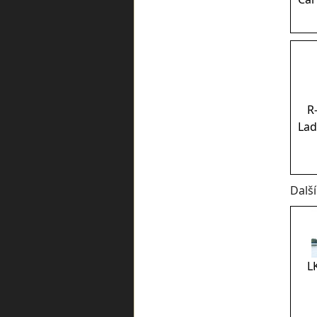
R
Lad
Dalš
L