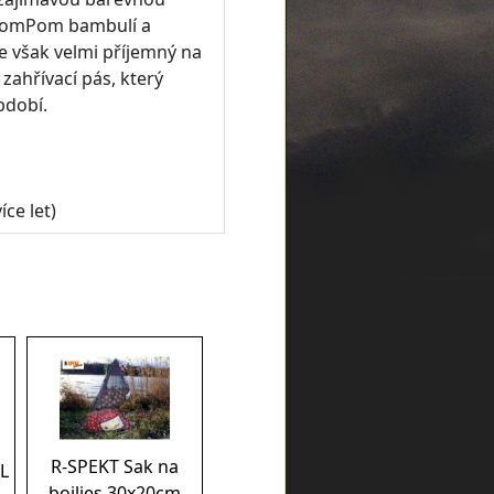
 PomPom bambulí a
e však velmi příjemný na
 zahřívací pás, který
bdobí.
íce let)
R-SPEKT Sak na
 L
boilies 30x20cm