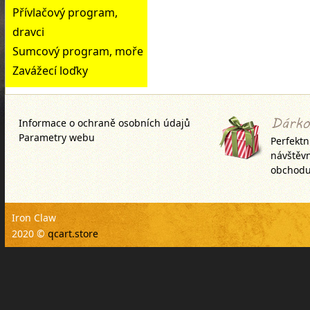
Přívlačový program,
dravci
Sumcový program, moře
Zavážecí loďky
Informace o ochraně osobních údajů
Parametry webu
Perfektn
návštěv
obchodu
Iron Claw
2020 ©
qcart.store