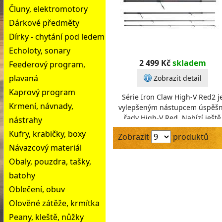
Čluny, elektromotory
Dárkové předměty
Dírky - chytání pod ledem
Echoloty, sonary
2 499 Kč
skladem
Feederový program,
plavaná
Zobrazit detail
Kaprový program
Série Iron Claw High-V Red2 j
Krmení, návnady,
vylepšeným nástupcem úspěš
řady High-V Red. Nabízí ještě
nástrahy
rychlejší akci, nižší hmotnost 
Kufry, krabičky, boxy
Zobrazit
produktů
skvělou citlivost
Návazcový materiál
Obaly, pouzdra, tašky,
batohy
Oblečení, obuv
Olověné zátěže, krmítka
Peany, kleště, nůžky