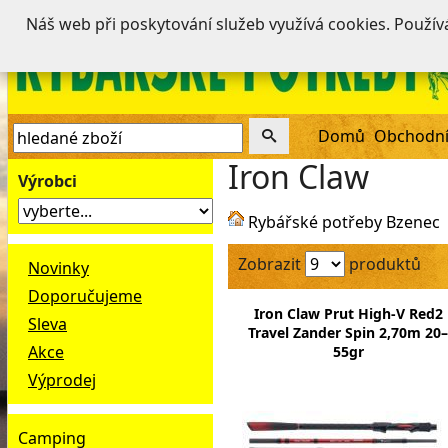
Náš web při poskytování služeb využívá cookies. Použí
Domů
Obchodní
Iron Claw
Výrobci
Rybářské potřeby Bzenec
Zobrazit
produktů
Novinky
Doporučujeme
Iron Claw Prut High-V Red2
Sleva
Travel Zander Spin 2,70m 20–
Akce
55gr
Výprodej
Camping