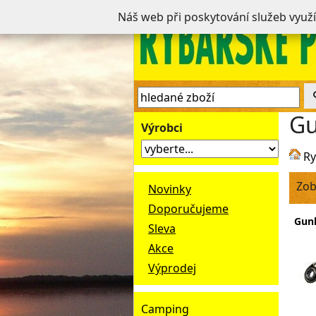
Náš web při poskytování služeb využ
Gu
Výrobci
Ry
Zob
Novinky
Doporučujeme
Gun
Sleva
Akce
Výprodej
Camping