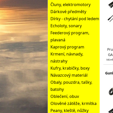
Čluny, elektromotory
Dárkové předměty
Dírky - chytání pod ledem
Echoloty, sonary
Feederový program,
plavaná
Kaprový program
Pru
Krmení, návnady,
GA
Hig
nástrahy
se v
Kufry, krabičky, boxy
Gun
Návazcový materiál
Obaly, pouzdra, tašky,
batohy
Oblečení, obuv
Olověné zátěže, krmítka
Peany, kleště, nůžky