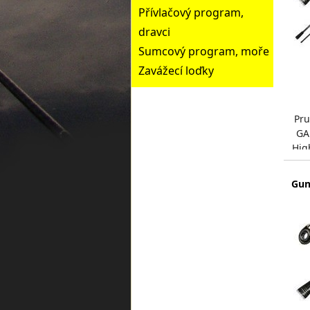
Přívlačový program,
dravci
Sumcový program, moře
Zavážecí loďky
Pru
GA
Hig
se v
Gun