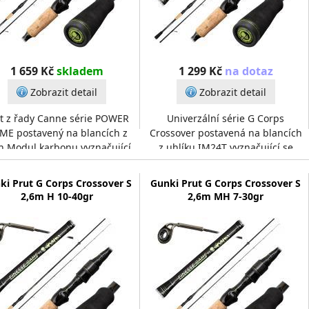
1 659 Kč
skladem
1 299 Kč
na dotaz
Zobrazit detail
Zobrazit detail
t z řady Canne série POWER
Univerzální série G Corps
ME postavený na blancích z
Crossover postavená na blancích
h Modul karbonu vyznačující
z uhlíku IM24T vyznačující se
ysokou pevností a rychlostí při
vysokou pevností a rychlostí při
zachování štíh
zachování štíhlého
ki Prut G Corps Crossover S
Gunki Prut G Corps Crossover S
2,6m H 10-40gr
2,6m MH 7-30gr