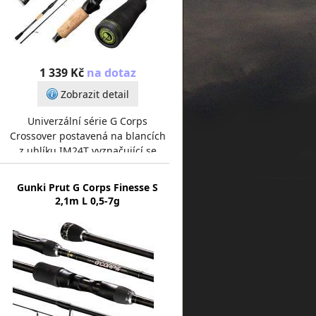
1 339 Kč
na dotaz
Zobrazit detail
Univerzální série G Corps
Crossover postavená na blancích
z uhlíku IM24T vyznačující se
vysokou pevností a rychlostí při
zachování štíhlého
Gunki Prut G Corps Finesse S
2,1m L 0,5-7g