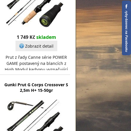
1 749 Kč
skladem
Zobrazit detail
Prut z řady Canne série POWER
GAME postavený na blancích z
High Modul karbonu vyznačující
se vysokou pevností a rychlostí při
zachování štíh
Gunki Prut G Corps Crossover S
2,5m H+ 15-50gr