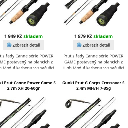
1 949 Kč
skladem
1 879 Kč
skladem
Zobrazit detail
Zobrazit detail
t z řady Canne série POWER
Prut z řady Canne série POWER
ME postavený na blancích z
GAME postavený na blancích z
h Modul karbonu vyznačující
High Modul karbonu vyznačující
ysokou pevností a rychlostí při
se vysokou pevností a rychlostí při
zachování štíh
zachování štíh
ki Prut Canne Power Game S
Gunki Prut G Corps Crossover S
2,7m XH 20-60gr
2,4m MH/H 7-35g