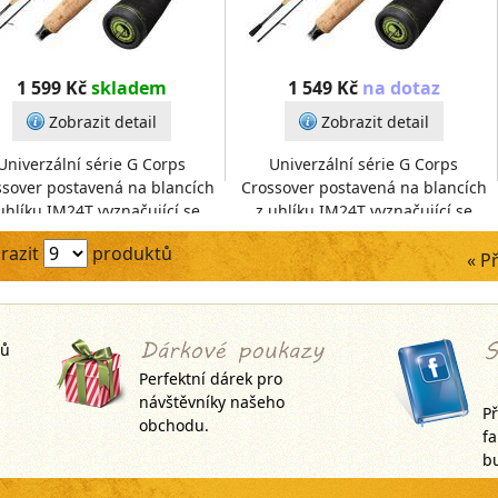
1 599 Kč
skladem
1 549 Kč
na dotaz
Zobrazit detail
Zobrazit detail
Univerzální série G Corps
Univerzální série G Corps
ssover postavená na blancích
Crossover postavená na blancích
uhlíku IM24T vyznačující se
z uhlíku IM24T vyznačující se
okou pevností a rychlostí při
vysokou pevností a rychlostí při
razit
produktů
zachování štíhlého
zachování štíhlého
« P
jů
Perfektní dárek pro
návštěvníky našeho
Př
obchodu.
f
bu