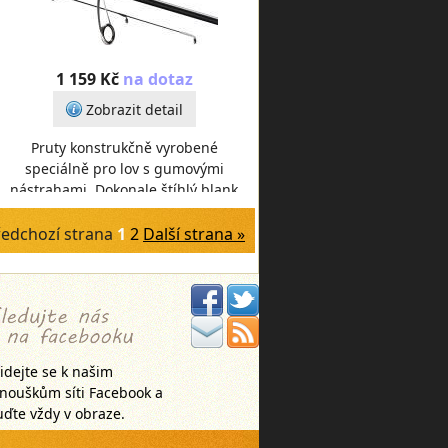
1 159 Kč
na dotaz
Zobrazit detail
Pruty konstrukčně vyrobené
speciálně pro lov s gumovými
nástrahami. Dokonale štíhlý blank
z uhlíku IM24T je osazený anti-
frap SIC očky s vel
ředchozí strana
1
2
Další strana »
idejte se k našim
anouškům síti Facebook a
ďte vždy v obraze.