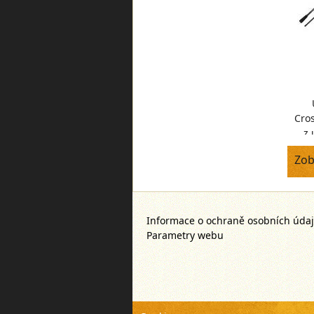
Cro
z 
vys
Zob
Informace o ochraně osobních úda
Parametry webu