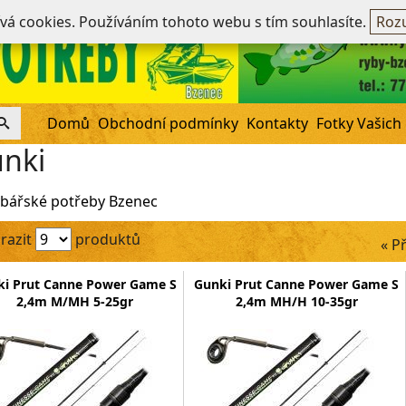
Ne
ívá cookies. Používáním tohoto webu s tím souhlasíte.
Rozu
Domů
Obchodní podmínky
Kontakty
Fotky Vašich
nki
bářské potřeby Bzenec
razit
produktů
« P
ki Prut Canne Power Game S
Gunki Prut Canne Power Game S
2,4m M/MH 5-25gr
2,4m MH/H 10-35gr