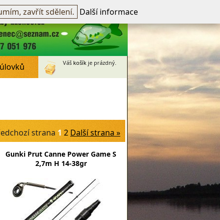
přihlášen -
přihlásit
~
Registrovat
mím, zavřít sdělení.
Další informace
Váš
košík
je prázdný.
 úlovků
ředchozí strana
1
2
Další strana »
Gunki Prut Canne Power Game S
2,7m H 14-38gr