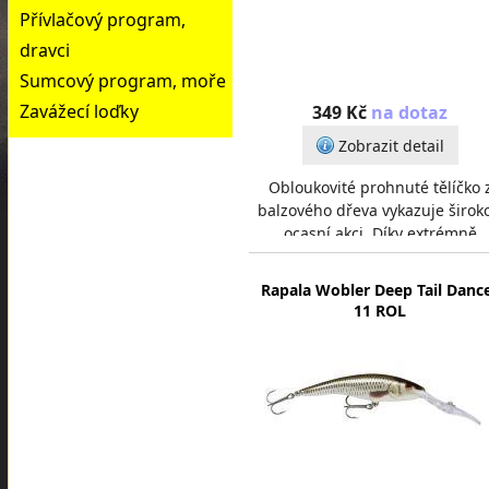
Přívlačový program,
dravci
Sumcový program, moře
Zavážecí loďky
349 Kč
na dotaz
Zobrazit detail
Obloukovité prohnuté tělíčko 
balzového dřeva vykazuje širok
ocasní akci. Díky extrémně
dlouhému nořítku se snadno
potápí do velké hloubk
Rapala Wobler Deep Tail Danc
11 ROL