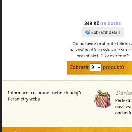
349 Kč
na dotaz
Zobrazit detail
Obloukovité prohnuté tělíčko 
balzového dřeva vykazuje širok
ocasní akci. Díky extrémně
dlouhému nořítku se snadno
Zobrazit
produktů
potápí do velké hloubk
Informace o ochraně osobních údajů
Parametry webu
Perfektn
návštěv
obchodu