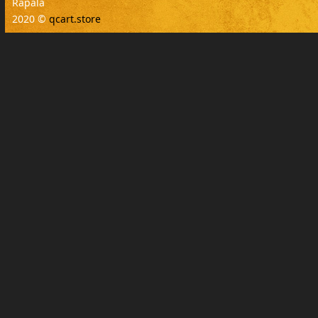
Rapala
2020 ©
qcart.store