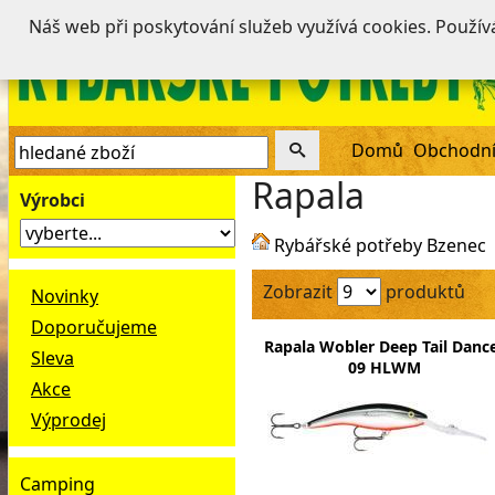
Náš web při poskytování služeb využívá cookies. Použí
Domů
Obchodní
Rapala
Výrobci
Rybářské potřeby Bzenec
Zobrazit
produktů
Novinky
Doporučujeme
Rapala Wobler Deep Tail Danc
Sleva
09 HLWM
Akce
Výprodej
Camping