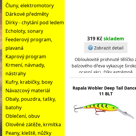
Čluny, elektromotory
Dárkové předměty
Dírky - chytání pod ledem
Echoloty, sonary
319 Kč
skladem
Feederový program,
plavaná
Zobrazit detail
Kaprový program
Obloukovité prohnuté tělíčko 
Krmení, návnady,
balzového dřeva vykazuje širok
ocasní akci. Díky extrémně
nástrahy
dlouhému nořítku se snadno
Kufry, krabičky, boxy
potápí do velké hloubk
Rapala Wobler Deep Tail Danc
Návazcový materiál
11 BLT
Obaly, pouzdra, tašky,
batohy
Oblečení, obuv
Olověné zátěže, krmítka
Peany, kleště, nůžky