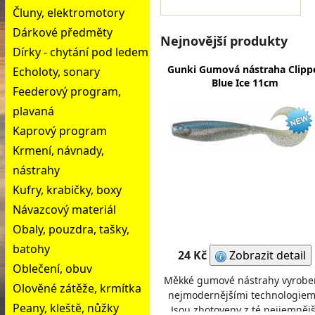
Čluny, elektromotory
Dárkové předměty
Nejnovější produkty
Dírky - chytání pod ledem
Gunki Gumová nástraha Clipp
Echoloty, sonary
Blue Ice 11cm
Feederový program,
plavaná
Kaprový program
Krmení, návnady,
nástrahy
Kufry, krabičky, boxy
Návazcový materiál
Obaly, pouzdra, tašky,
batohy
24 Kč
Zobrazit detail
Oblečení, obuv
Měkké gumové nástrahy vyrobe
Olověné zátěže, krmítka
nejmodernějšími technologiem
Peany, kleště, nůžky
Jsou zhotoveny z té nejjemnějš