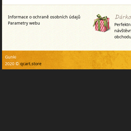
napuštěné spe
Informace o ochraně osobních údajů
Parametry webu
Perfektn
návštěv
obchodu
Gunki
2020 ©
qcart.store