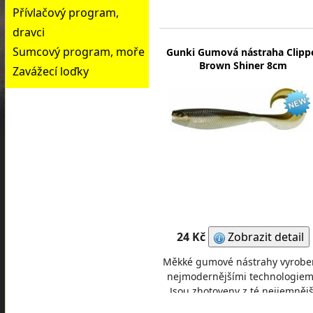
gumy pro jejich perfektní chod
Přívlačový program,
napuštěné spe
dravci
Sumcový program, moře
Gunki Gumová nástraha Clipp
Brown Shiner 8cm
Zavážecí loďky
24 Kč
Zobrazit detail
Měkké gumové nástrahy vyrobe
nejmodernějšími technologiem
Jsou zhotoveny z té nejjemnějš
gumy pro jejich perfektní chod