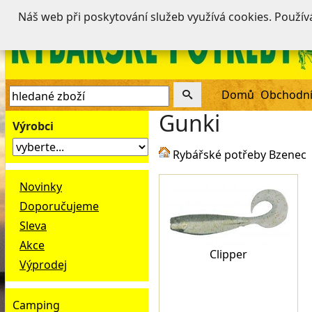
Náš web při poskytování služeb využívá cookies. Použí
Domů
Obchodní
Gunki
Výrobci
Rybářské potřeby Bzenec
Novinky
Doporučujeme
Sleva
Akce
Clipper
Výprodej
Camping